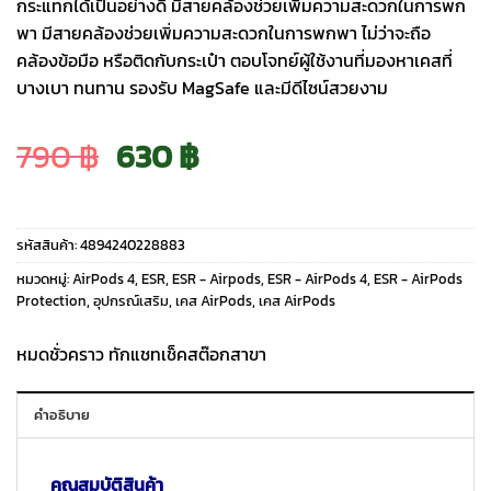
กระแทกได้เป็นอย่างดี มีสายคล้องช่วยเพิ่มความสะดวกในการพก
พา มีสายคล้องช่วยเพิ่มความสะดวกในการพกพา ไม่ว่าจะถือ
คล้องข้อมือ หรือติดกับกระเป๋า ตอบโจทย์ผู้ใช้งานที่มองหาเคสที่
บางเบา ทนทาน รองรับ MagSafe และมีดีไซน์สวยงาม
Original
Current
790
฿
630
฿
price
price
รหัสสินค้า:
4894240228883
was:
is:
หมวดหมู่:
AirPods 4
,
ESR
,
ESR - Airpods
,
ESR - AirPods 4
,
ESR - AirPods
Protection
,
อุปกรณ์เสริม
,
เคส AirPods
,
เคส AirPods
790 ฿.
630 ฿.
หมดชั่วคราว ทักแชทเช็คสต๊อกสาขา
คำอธิบาย
คุณสมบัติสินค้า