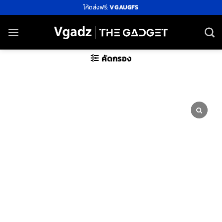
ข้าม
โค้ดส่งฟรี:
VGAUGFS
ไป
ยัง
เนื้อหา
คัดกรอง