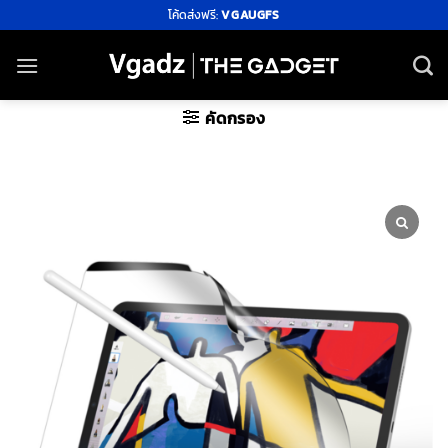
ข้าม
โค้ดส่งฟรี:
VGAUGFS
ไป
ยัง
เนื้อหา
คัดกรอง