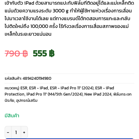
เข้ากับตัว iPad ด้วยสามารถแปะทับฟิล์มที่ติดอยู่ได้และแม่เหล็กติด
แน่นด้วยความแรงระดับ 3000 g ทำให้ผู้ใช้หายห่วงเรื่องการเลื่อน
ไปมาเวลาใช้งานได้เลย แต่ทางแบรนด์ได้ทดสอบการแกะและกลับ
ไปติดใหม่ถึง 100,000 ครั้ง ไร้กังวลเรื่องการเสื่อมสภาพของแม่
เหล็กในระยะยาวแน่นอน
Original
Current
790
฿
555
฿
price
price
รหัสสินค้า:
4894240194980
was:
is:
หมวดหมู่:
ESR
,
ESR - iPad
,
ESR - iPad Pro 11" (2024)
,
ESR - iPad
Protection
,
iPad Pro 11" (M4/5th Gen/2024)
,
New iPad 2024
,
ฟิล์มกระจก
นิรภัย
,
อุปกรณ์เสริม
790 ฿.
555 ฿.
มีสินค้า
จำนวน ESR รุ่น Paper-Feel Magnetic Screen Protector - ฟิล์มหน้าจอ iPad 