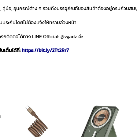
า, คู่มือ, อุปกรณ์ต่าง ๆ รวมถึงบรรจุภัณฑ์ของสินค้าต้องอยู่ครบถ้วนสม
ับประกันโดยไม่ต้องแจ้งให้ทราบล่วงหน้า
ถติดต่อได้ทาง LINE Official: @vgadz ค่ะ
เต็มได้ที่:
https://bit.ly/2Tt2Rr7