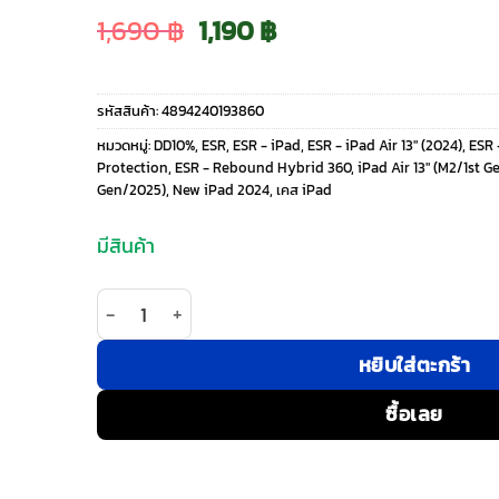
Original
Current
1,690
฿
1,190
฿
price
price
รหัสสินค้า:
4894240193860
was:
is:
หมวดหมู่:
DD10%
,
ESR
,
ESR - iPad
,
ESR - iPad Air 13" (2024)
,
ESR 
Protection
,
ESR - Rebound Hybrid 360
,
iPad Air 13" (M2/1st 
1,690 ฿.
1,190 ฿.
Gen/2025)
,
New iPad 2024
,
เคส iPad
มีสินค้า
จำนวน ESR รุ่น Rebound Hybrid Case 360 - เคส iP
หยิบใส่ตะกร้า
ซื้อเลย