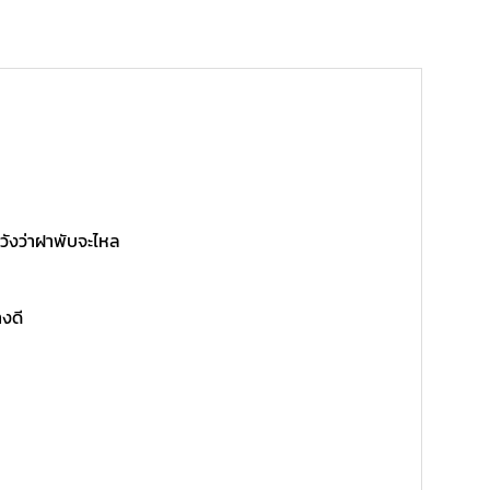
วังว่าฝาพับจะไหล
งดี