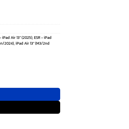
- iPad Air 13" (2025)
,
ESR - iPad
Gen/2024)
,
iPad Air 13" (M3/2nd
ad Air 13" (2025/2024) - สี Lavender ชิ้น