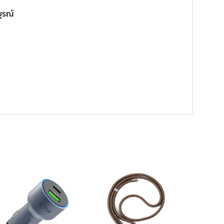
บูรณ์