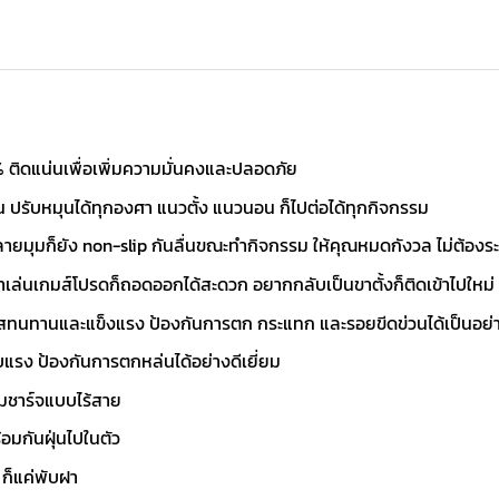
% ติดแน่นเพื่อเพิ่มความมั่นคงและปลอดภัย
อน ปรับหมุนได้ทุกองศา แนวตั้ง แนวนอน ก็ไปต่อได้ทุกกิจกรรม
ยมุมก็ยัง non-slip กันลื่นขณะทำกิจกรรม ให้คุณหมดกังวล ไม่ต้องระ
เล่นเกมส์โปรดก็ถอดออกได้สะดวก อยากกลับเป็นขาตั้งก็ติดเข้าไปใหม่
สทนทานและแข็งแรง ป้องกันการตก กระแทก และรอยขีดข่วนได้เป็นอย่า
บแรง ป้องกันการตกหล่นได้อย่างดีเยี่ยม
อมชาร์จแบบไร้สาย
ร้อมกันฝุ่นไปในตัว
ก็แค่พับฝา