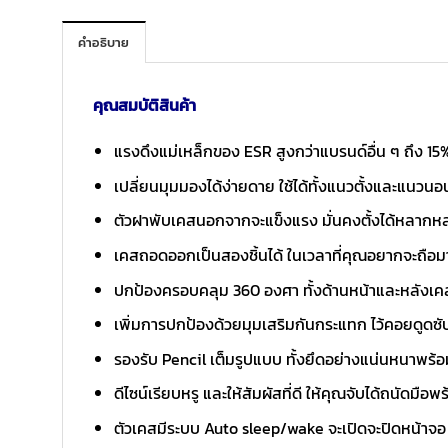
คำอธิบาย
คุณสมบัติสินค้า
แรงดึงแม่เหล็กของ ESR สูงกว่าแบรนด์อื่น ๆ ถึง 15
เปลี่ยนมุมมองได้ง่ายดาย ใช้ได้ทั้งแนวตั้งและแนวน
ตัวฝาพับเคสนอกจากจะแข็งแรง มั่นคงตั้งได้หลากหลา
เคสถอดออกเป็นสองชิ้นได้ ในเวลาที่คุณอยากจะถือมา
ปกป้องครอบคลุม 360 องศา ทั้งด้านหน้าและหลังเค
เพิ่มการปกป้องด้วยมุมเสริมกันกระแทก ไว้คอยดูดซั
รองรับ Pencil เต็มรูปแบบ ทั้งยึดอย่างแน่นหนาพร้
ดีไซน์เรียบหรู และให้สัมผัสที่ดี ให้คุณจับได้ถนัดมือพ
ตัวเคสมีระบบ Auto sleep/wake จะเปิดจะปิดหน้าจอ 