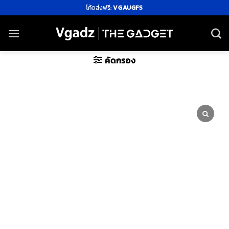
ข้าม
โค้ดส่งฟรี:
VGAUGFS
ไป
ยัง
เนื้อหา
คัดกรอง