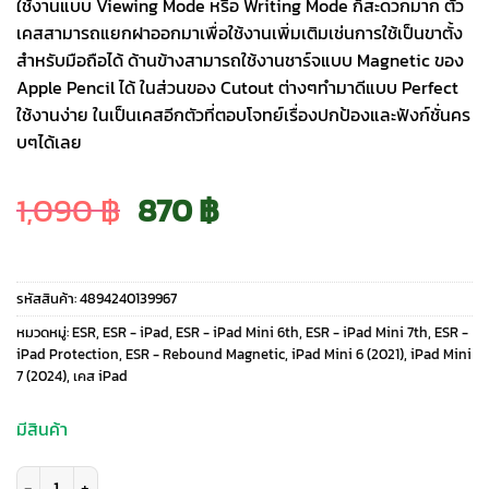
ใช้งานแบบ Viewing Mode หรือ Writing Mode ก็สะดวกมาก ตัว
เคสสามารถแยกฝาออกมาเพื่อใช้งานเพิ่มเติมเช่นการใช้เป็นขาตั้ง
สำหรับมือถือได้ ด้านข้างสามารถใช้งานชาร์จแบบ Magnetic ของ
Apple Pencil ได้ ในส่วนของ Cutout ต่างๆทำมาดีแบบ Perfect
ใช้งานง่าย ในเป็นเคสอีกตัวที่ตอบโจทย์เรื่องปกป้องและฟังก์ชั่นคร
บๆได้เลย
Original
Current
1,090
฿
870
฿
price
price
รหัสสินค้า:
4894240139967
was:
is:
หมวดหมู่:
ESR
,
ESR - iPad
,
ESR - iPad Mini 6th
,
ESR - iPad Mini 7th
,
ESR -
iPad Protection
,
ESR - Rebound Magnetic
,
iPad Mini 6 (2021)
,
iPad Mini
7 (2024)
,
เคส iPad
1,090 ฿.
870 ฿.
มีสินค้า
จำนวน ESR รุ่น Rebound Magnetic - เคส iPad Mini (7th/6th Gen) - สี Gre