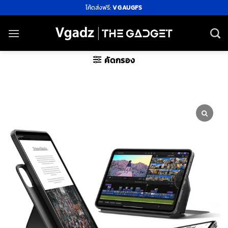
ข้าม
โค้ดส่งฟรี:
VGAUGFS
ไป
ยัง
เนื้อหา
คัดกรอง