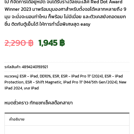
ไป ก็จัดการได้อยู่หมัด จนได้รับรางวัลชนะเลิศ Red Dot Award
Winner 2023 มาพร้อมมุมองศาสำหรับตั้งจอได้หลากหลายถึง 9
มุม จะนั่งจะนอนท่าไหน ก็พร้อม ไม่มีเมื่อย และตัวเคสยังถอดแยก
ชิ้น ติดกับตู้เย็นได้ ให้การทำมื้อพิเศษสุด easy
Original
Current
2,290
฿
1,945
฿
price
price
รหัสสินค้า:
4894240193921
was:
is:
หมวดหมู่:
ESR - iPad
,
DD10%
,
ESR
,
ESR - iPad Pro 11" (2024)
,
ESR - iPad
Protection
,
ESR - Shift Magnetic
,
iPad Pro 11" (M4/5th Gen/2024)
,
New
iPad 2024
,
เคส iPad
2,290 ฿.
1,945 ฿.
หมดชั่วคราว ทักแชทเช็คสต๊อกสาขา
คำอธิบาย