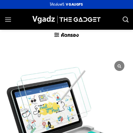
ข้าม
โค้ดส่งฟรี:
VGAUGFS
ไป
ยัง
เนื้อหา
คัดกรอง