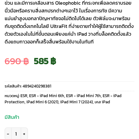
ข่วน และมีการเคลือบสาร Oleophobic ที่กระจกเพื่อลดคราบรอย
นิ้วมือหรือคราบสิ่งสกปรกต่างๆเอาไว้ ในเรื่องการทัช มีความ
แม่นยำสูงบอกลาปัญหาทัชจอไม่ติดไปได้เลย ตัวฟิล์มจะมาพร้อม
กับชุดติดตั้งเทคโนโลยี UltraFit ที่ง่ายดายทำให้ผู้ใช้สามารถติดตั้ง
ด้วยตัวเองในไม่กี่ขั้นตอนเพียงแค่นำ iPad วางที่บล็อคติดตั้งแล้ว
ดึงแถบกาวออกก็เสร็จสิ้นพร้อมใช้งานในทันที
Original
Current
690
฿
585
฿
price
price
รหัสสินค้า:
4894240298381
was:
is:
หมวดหมู่:
ESR
,
ESR - iPad Mini 6th
,
ESR - iPad Mini 7th
,
ESR - iPad
Protection
,
iPad Mini 6 (2021)
,
iPad Mini 7 (2024)
,
เคส iPad
690 ฿.
585 ฿.
มีสินค้า
จำนวน ESR รุ่น UltraFit Classic Screen Protector - ฟิล์มหน้าจอ iPad Mini (