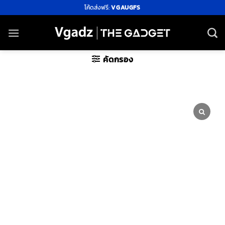
ข้าม
โค้ดส่งฟรี:
VGAUGFS
ไป
ยัง
เนื้อหา
คัดกรอง