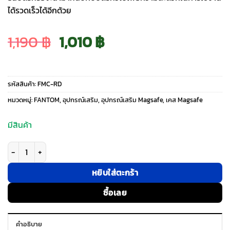
ได้รวดเร็วได้อีกด้วย
Original
Current
1,190
฿
1,010
฿
price
price
รหัสสินค้า:
FMC-RD
was:
is:
หมวดหมู่:
FANTOM
,
อุปกรณ์เสริม
,
อุปกรณ์เสริม Magsafe
,
เคส Magsafe
1,190 ฿.
1,010 ฿.
มีสินค้า
จำนวน Fantom รุ่น FANTOM S Money Clip - อุปกรณ์เสริมที่เก็บบัตร - สี Red
หยิบใส่ตะกร้า
ซื้อเลย
คำอธิบาย