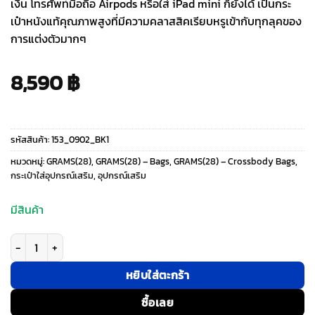
เงิน โทรศัพท์มือถือ Airpods หรือใส่ iPad mini ก็ยังได้ เป็นกระ
เป๋าหนังแท้คุณภาพสูงที่มีความคลาสสิคเรียบหรูเข้ากับทุกลุคของ
การแต่งตัวมากๆ
8,590
฿
รหัสสินค้า:
153_0902_BK1
หมวดหมู่:
GRAMS(28)
,
GRAMS(28) – Bags
,
GRAMS(28) – Crossbody Bags
,
กระเป๋าใส่อุปกรณ์เสริม
,
อุปกรณ์เสริม
มีสินค้า
จำนวน GRAMS(28) รุ่น 153 Sling Mini - กระเป๋า - สี Pebbled Black ชิ้น
หยิบใส่ตะกร้า
ซื้อเลย