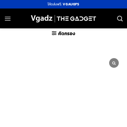
ข้าม
โค้ดส่งฟรี:
VGAUGFS
ไป
ยัง
เนื้อหา
คัดกรอง