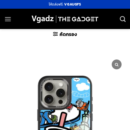
ข้าม
โค้ดส่งฟรี:
VGAUGFS
ไป
ยัง
เนื้อหา
คัดกรอง