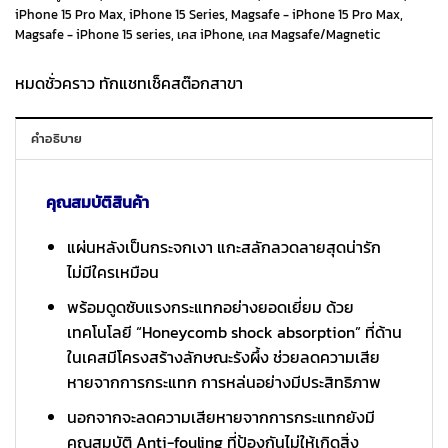
iPhone 15 Pro Max
,
iPhone 15 Series
,
Magsafe - iPhone 15 Pro Max
,
Magsafe - iPhone 15 series
,
เคส iPhone
,
เคส Magsafe/Magnetic
2,190 ฿.
1,090 ฿.
หมดชั่วคราว ทักแชทเช็คสต๊อกสาขา
คำอธิบาย
คุณสมบัติสินค้า
แผ่นหลังเป็นกระจกเงา แกะสลักลวดลายสุดน่ารัก
ไม่มีใครเหมือน
พร้อมดูดซับแรงกระแทกอย่างยอดเยี่ยม ด้วย
เทคโนโลยี “Honeycomb shock absorption” ที่ด้าน
ในเคสมีโครงสร้างลักษณะรังผึ้ง ช่วยลดความเสีย
หายจากการกระแทก การหล่นอย่างมีประสิทธิภาพ
นอกจากจะลดความเสียหายจากการกระแทกยังมี
คุณสมบัติ Anti-fouling ที่ป้องกันไม่ให้เกิดสิ่ง