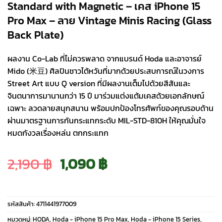
Standard with Magnetic – เคส iPhone 15
Pro Max – ลาย Vintage Minis Racing (Glass
Back Plate)
ผลงาน Co-Lab ที่ไม่ควรพลาด จากแบรนด์ Hoda และอาจารย์
Mido (米豆) ศิลปินชาวไต้หวันที่มากด้วยประสบการณ์ในวงการ
Street Art แบบ Q version ที่มีผลงานเต็มไปด้วยสีสันและ
จินตนาการมานานกว่า 15 ปี มาร่วมแต่งแต้มเคสด้วยเอกลักษณ์
เฉพาะ ลวดลายสนุกสนาน พร้อมปกป้องโทรศัพท์ของคุณรอบด้าน
ผ่านมาตรฐานการกันกระแทกระดับ MIL-STD-810H ให้คุณมั่นใจ
หมดกังวลเรื่องหล่น ตกกระแทก
Original
Current
2,190
฿
1,090
฿
price
price
รหัสสินค้า:
4711441977009
was:
is:
หมวดหมู่:
HODA
,
Hoda - iPhone 15 Pro Max
,
Hoda - iPhone 15 Series
,