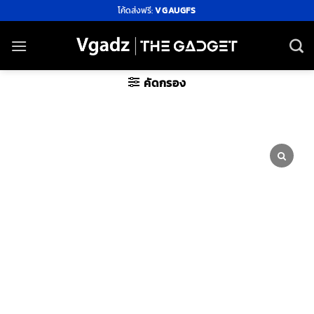
ข้าม
โค้ดส่งฟรี:
VGAUGFS
ไป
ยัง
เนื้อหา
คัดกรอง