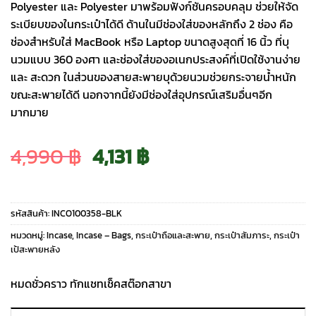
Polyester และ Polyester มาพร้อมฟังก์ชันครอบคลุม ช่วยให้จัด
ระเบียบของในกระเป๋าได้ดี ด้านในมีช่องใส่ของหลักถึง 2 ช่อง คือ
ช่องสำหรับใส่ MacBook หรือ Laptop ขนาดสูงสุดที่ 16 นิ้ว ที่บุ
นวมแบบ 360 องศา และช่องใส่ของอเนกประสงค์ที่เปิดใช้งานง่าย
และ สะดวก ในส่วนของสายสะพายบุด้วยนวมช่วยกระจายน้ำหนัก
ขณะสะพายได้ดี นอกจากนี้ยังมีช่องใส่อุปกรณ์เสริมอื่นๆอีก
มากมาย
Original
Current
4,990
฿
4,131
฿
price
price
รหัสสินค้า:
INCO100358-BLK
was:
is:
หมวดหมู่:
Incase
,
Incase – Bags
,
กระเป๋าถือและสะพาย
,
กระเป๋าสัมภาระ
,
กระเป๋า
เป้สะพายหลัง
4,990 ฿.
4,131 ฿.
หมดชั่วคราว ทักแชทเช็คสต๊อกสาขา