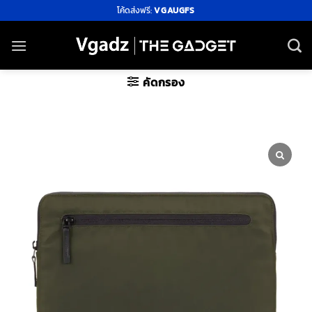
ข้าม
โค้ดส่งฟรี:
VGAUGFS
ไป
ยัง
เนื้อหา
คัดกรอง