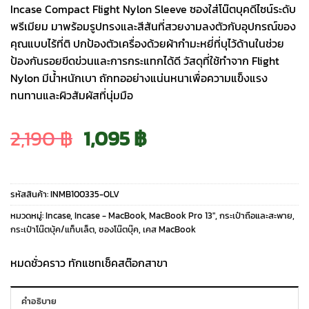
Incase Compact Flight Nylon Sleeve ซองใส่โน๊ตบุคดีไซน์ระดับ
พรีเมียม มาพร้อมรูปทรงและสีสันที่สวยงามลงตัวกับอุปกรณ์ของ
คุณแบบไร้ที่ติ ปกป้องตัวเครื่องด้วยผ้ากำมะหยี่ที่บุไว้ด้านในช่วย
ป้องกันรอยขีดข่วนและการกระแทกได้ดี วัสดุที่ใช้ทำจาก Flight
Nylon มีน้ำหนักเบา ถักทออย่างแน่นหนาเพื่อความแข็งแรง
ทนทานและผิวสัมผัสที่นุ่มมือ
Original
Current
2,190
฿
1,095
฿
price
price
รหัสสินค้า:
INMB100335-OLV
was:
is:
หมวดหมู่:
Incase
,
Incase - MacBook
,
MacBook Pro 13″
,
กระเป๋าถือและสะพาย
,
กระเป๋าโน๊ตบุ้ค/แท็บเล็ต
,
ซองโน๊ตบุ๊ค
,
เคส MacBook
2,190 ฿.
1,095 ฿.
หมดชั่วคราว ทักแชทเช็คสต๊อกสาขา
คำอธิบาย