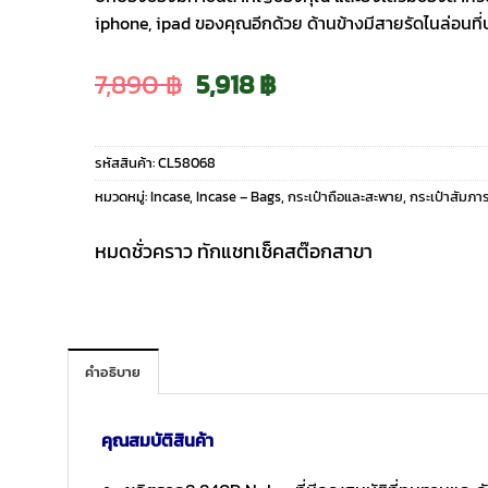
iphone, ipad ของคุณอีกด้วย ด้านข้างมีสายรัดไนล่อนที่ปร
Original
Current
7,890
฿
5,918
฿
price
price
รหัสสินค้า:
CL58068
was:
is:
หมวดหมู่:
Incase
,
Incase – Bags
,
กระเป๋าถือและสะพาย
,
กระเป๋าสัมภา
7,890 ฿.
5,918 ฿.
หมดชั่วคราว ทักแชทเช็คสต๊อกสาขา
คำอธิบาย
คุณสมบัติสินค้า