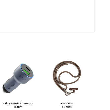
อุปกรณ์เสริมในรถยนต์
สายคล้อง
อุปกรณ
31 สินค้า
118 สินค้า