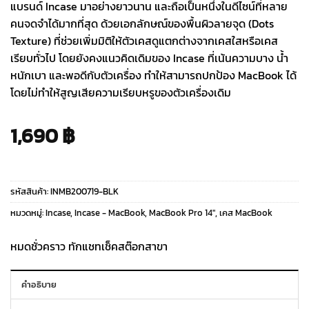
แบรนด์ Incase มาอย่างยาวนาน และถือเป็นหนึ่งในดีไซน์ที่หลาย
คนจดจำได้มากที่สุด ด้วยเอกลักษณ์ของพื้นผิวลายจุด (Dots
Texture) ที่ช่วยเพิ่มมิติให้ตัวเคสดูแตกต่างจากเคสใสหรือเคส
เรียบทั่วไป โดยยังคงแนวคิดเดิมของ Incase ที่เน้นความบาง น้ำ
หนักเบา และพอดีกับตัวเครื่อง ทำให้สามารถปกป้อง MacBook ได้
โดยไม่ทำให้สูญเสียความเรียบหรูของตัวเครื่องเดิม
1,690
฿
รหัสสินค้า:
INMB200719-BLK
หมวดหมู่:
Incase
,
Incase - MacBook
,
MacBook Pro 14″
,
เคส MacBook
หมดชั่วคราว ทักแชทเช็คสต๊อกสาขา
คำอธิบาย