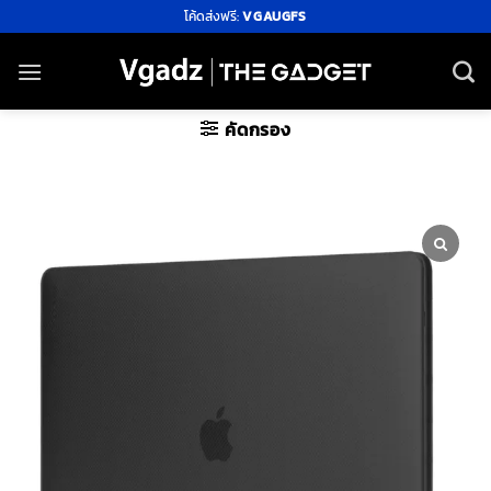
ข้าม
โค้ดส่งฟรี:
VGAUGFS
ไป
ยัง
เนื้อหา
คัดกรอง