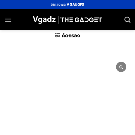
ข้าม
โค้ดส่งฟรี:
VGAUGFS
ไป
ยัง
เนื้อหา
คัดกรอง