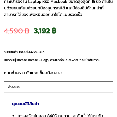
กระเป๋ารองรับ Laptop หรือ Macbook ขนาดสูงสุดที่ 15 นิ้ว ด้านใน
บุด้วยขนเทียมช่วยปกป้องอุปกรณ์ได้ และมีช่องซิปด้านหน้าที่
สามารถใส่ของเพื่อหยิบออกมาใช้ได้แบบรวดเร็ว
Original
Current
4,590
฿
3,192
฿
price
price
รหัสสินค้า:
INCO100279-BLK
was:
is:
หมวดหมู่:
Incase
,
Incase – Bags
,
กระเป๋าถือและสะพาย
,
กระเป๋าสัมภาระ
4,590 ฿.
3,192 ฿.
หมดชั่วคราว ทักแชทเช็คสต๊อกสาขา
คำอธิบาย
คุณสมบัติสินค้า
โครงสร้างไนลอน 840D ทนทานและกันน้ำได้ในระดับ