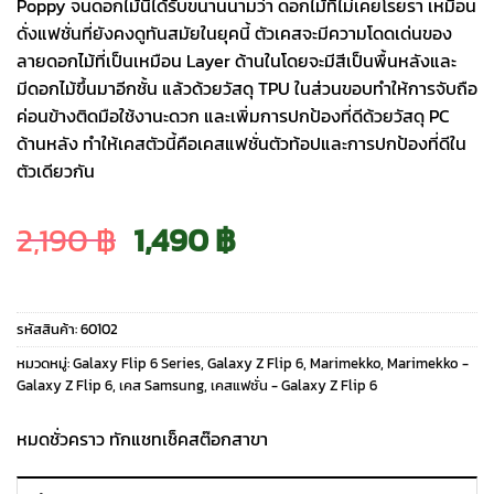
Poppy จนดอกไม้นี้ได้รับขนานนามว่า ดอกไม้ที่ไม่เคยโรยรา เหมือน
ดั่งแฟชั่นที่ยังคงดูทันสมัยในยุคนี้ ตัวเคสจะมีความโดดเด่นของ
ลายดอกไม้ที่เป็นเหมือน Layer ด้านในโดยจะมีสีเป็นพื้นหลังและ
มีดอกไม้ขึ้นมาอีกชั้น แล้วด้วยวัสดุ TPU ในส่วนขอบทำให้การจับถือ
ค่อนข้างติดมือใช้งานะดวก และเพิ่มการปกป้องที่ดีด้วยวัสดุ PC
ด้านหลัง ทำให้เคสตัวนี้คือเคสแฟชั่นตัวท้อปและการปกป้องที่ดีใน
ตัวเดียวกัน
Original
Current
2,190
฿
1,490
฿
price
price
รหัสสินค้า:
60102
was:
is:
หมวดหมู่:
Galaxy Flip 6 Series
,
Galaxy Z Flip 6
,
Marimekko
,
Marimekko -
Galaxy Z Flip 6
,
เคส Samsung
,
เคสแฟชั่น - Galaxy Z Flip 6
2,190 ฿.
1,490 ฿.
หมดชั่วคราว ทักแชทเช็คสต๊อกสาขา