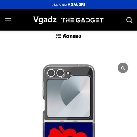
ข้าม
โค้ดส่งฟรี:
VGAUGFS
ไป
ยัง
เนื้อหา
คัดกรอง