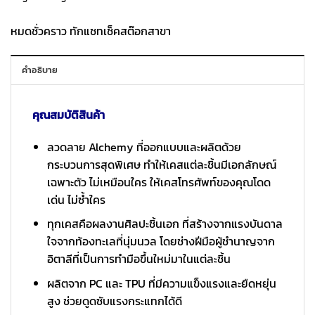
หมดชั่วคราว ทักแชทเช็คสต๊อกสาขา
คำอธิบาย
คุณสมบัติสินค้า
ลวดลาย Alchemy ที่ออกแบบและผลิตด้วย
กระบวนการสุดพิเศษ ทำให้เคสแต่ละชิ้นมีเอกลักษณ์
เฉพาะตัว ไม่เหมือนใคร ให้เคสโทรศัพท์ของคุณโดด
เด่น ไม่ซ้ำใคร
ทุกเคสคือผลงานศิลปะชิ้นเอก ที่สร้างจากแรงบันดาล
ใจจากท้องทะเลที่นุ่มนวล โดยช่างฝีมือผู้ชำนาญจาก
อิตาลีที่เป็นการทำมือขึ้นใหม่มาในแต่ละชิ้น
ผลิตจาก PC และ TPU ที่มีความแข็งแรงและยืดหยุ่น
สูง ช่วยดูดซับแรงกระแทกได้ดี