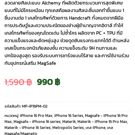
ลวดลายศิลปะแบบ Alchemy ที่ผลิตด้วยกระบวนการสุดพิเศษ
แบบที่ไม่มีใครเหมือน ทุกเคสคือผลงานศิลปะชิ้นเอกทำขึ้นแบบ 1
ชิ้นงานต่อ 1 เคสโทรศัพท์ด้วยการ Handcraft ทั้งหมดจากฝีมือ
การประดิษฐ์และความประณีตของช่างผู้ชำนาญจากอิตาลี ทำให้
เคสโทรศัพท์ของคุณโดดเด่น ไม่ซ้ำใคร ผลิตจาก PC + TPU ที่มี
ความแข็งแรงและยืดหยุ่นสูง ช่วยดูดซับแรงกระแทกได้ดี ด้านหลัง
เคสเป็นกระจกนิรภัยสองชั้น ความแข็งระดับ 9H ทนทานและ
ปกป้องสูงสุด รองรับระบบการชาร์จแบบไร้สาย และการใช้งานร่วม
กับอุปกรณ์เสริม MagSafe
Original
Current
1,590
฿
990
฿
price
price
รหัสสินค้า:
MP-IP16PM-02
was:
is:
หมวดหมู่:
iPhone 16 Pro Max
,
iPhone 16 Series
,
Magsafe - iPhone 16 Pro
Max
,
Magsafe - iPhone 16 series
,
Materik
,
Materik - iPhone 16 Pro Max
,
Materik - iPhone 16 Series
,
Metropolis Series
,
เคส iPhone
,
เคส
1,590 ฿.
990 ฿.
Magsafe/Magnetic