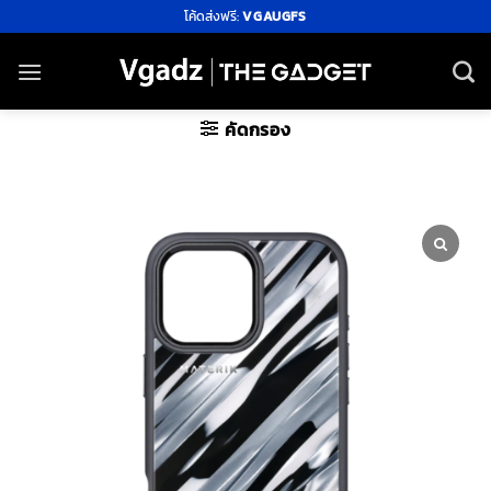
ข้าม
โค้ดส่งฟรี:
VGAUGFS
ไป
ยัง
เนื้อหา
คัดกรอง