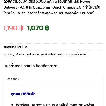
ด้วยความจุแบตเตอรี่ 5,000mAh พร้อมเทคโนโลยี Power
Delivery (PD) และ Qualcomm Quick Charge 3.0 ที่ทำให้ชาร์จ
ไวทันใจ และสามารถชาร์จสูงสุดพร้อมกันสูงสุดถึง 3 อุปกรณ์
Original
Current
1,190
฿
1,070
฿
price
price
รหัสสินค้า:
IP130W
was:
is:
หมวดหมู่:
Momax
,
อุปกรณ์ชาร์จไฟ
,
อุปกรณ์เสริม
,
แบตเตอรี่สำรอง
1,190 ฿.
1,070 ฿.
หมดชั่วคราว ทักแชทเช็คสต๊อกสาขา
คำอธิบาย
คุณสมบัติสินค้า
ที่ชาร์จแบบพกพาอเนกประสงค์ไซส์ mini พกพาง่าย