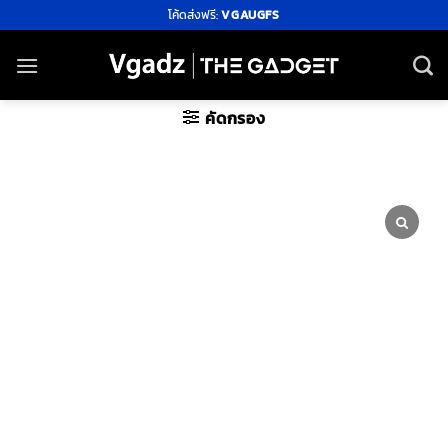
ข้าม
โค้ดส่งฟรี:
VGAUGFS
ไป
ยัง
เนื้อหา
คัดกรอง