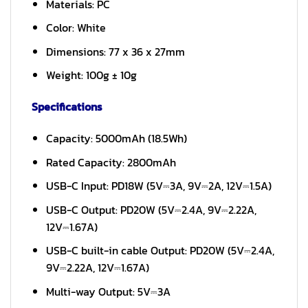
Materials: PC
Color: White
Dimensions: 77 x 36 x 27mm
Weight: 100g ± 10g
Specifications
Capacity: 5000mAh (18.5Wh)
Rated Capacity: 2800mAh
USB-C Input: PD18W (5V­⎓3A, 9V­⎓2A, 12V­⎓1.5A)
USB-C Output: PD20W (5V­⎓2.4A, 9V­⎓2.22A,
12V­⎓1.67A)
USB-C built-in cable Output: PD20W (5V­⎓2.4A,
9V­⎓2.22A, 12V­⎓1.67A)
Multi-way Output: 5V­⎓3A