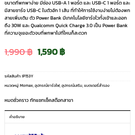
ขนาดที่พกพาง่าย มีช่อง USB-A 1 พอร์ต และ USB-C 1 พอร์ต และ
มีสายชาร์จ USB-C ในตัวอัก 1 เส้น ที่ทำให้การใช้งานง่ายไม่ต้องพก
สายเพิ่มเติม ตัว Power Bank มีเทคโนโลยีชาร์จไวทั้งเข้าและออก
ถึง 30W และ Qualcomm Quick Charge 3.0 เป็น Power Bank
ที่ความจุเยอะตัวจบที่พกพาไปที่ไหนก็สะดวก
Original
Current
1,990
฿
1,590
฿
price
price
รหัสสินค้า:
IP153Y
was:
is:
หมวดหมู่:
Momax
,
อุปกรณ์ชาร์จไฟ
,
อุปกรณ์เสริม
,
แบตเตอรี่สำรอง
1,990 ฿.
1,590 ฿.
หมดชั่วคราว ทักแชทเช็คสต๊อกสาขา
คำอธิบาย