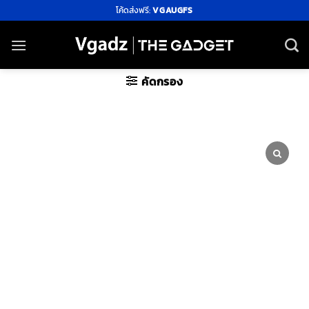
ข้าม
โค้ดส่งฟรี:
VGAUGFS
ไป
ยัง
เนื้อหา
คัดกรอง