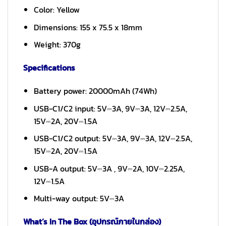
Color: Yellow
Dimensions: 155 x 75.5 x 18mm
Weight: 370g
Specifications
Battery power: 20000mAh (74Wh)
USB-C1/C2 input: 5V⎓3A, 9V⎓3A, 12V⎓2.5A,
15V⎓2A, 20V⎓1.5A
USB-C1/C2 output: 5V⎓3A, 9V⎓3A, 12V⎓2.5A,
15V⎓2A, 20V⎓1.5A
USB-A output: 5V⎓3A , 9V⎓2A, 10V⎓2.25A,
12V⎓1.5A
Multi-way output: 5V⎓3A
What’s In The Box (อุปกรณ์ภายในกล่อง)