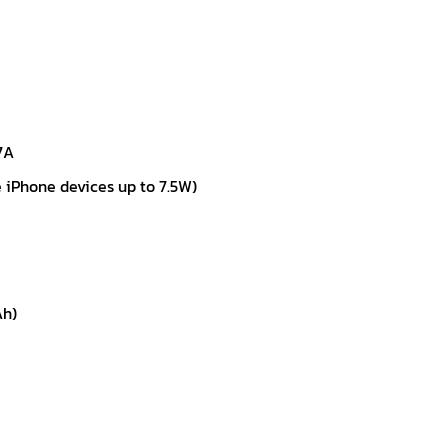
7A
e iPhone devices up to 7.5W)
Ah)