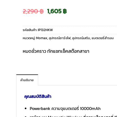
Original
Current
2,290
฿
1,605
฿
price
price
รหัสสินค้า:
IP132HKW
was:
is:
หมวดหมู่:
Momax
,
อุปกรณ์ชาร์จไฟ
,
อุปกรณ์เสริม
,
แบตเตอรี่สำรอง
2,290 ฿.
1,605 ฿.
หมดชั่วคราว ทักแชทเช็คสต๊อกสาขา
คำอธิบาย
คุณสมบัติสินค้า
Powerbank ความจุแบตเตอรี่ 10000mAh