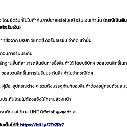
ซื้อ โดยยึดวันที่ในใบกำกับภาษีขายหรือใบเสร็จรับเงินเท่านั้น
(กรณีเป็นสิ
สร็จรับเงิน)
าที่ซื้อจาก บริษัท วีแกดซ์ คอร์ปอเรชั่น จำกัด เท่านั้น
ประกอบการรับประกัน
ักฐานอื่นที่สามารถยืนยันการซื้อสินค้าได้ โดยบริษัทฯ ขอสงวนสิทธ
ขอสงวนสิทธิ์ในการไม่รับประกันสินค้าไม่ว่ากรณีใดๆ
า, คู่มือ, อุปกรณ์ต่าง ๆ รวมถึงบรรจุภัณฑ์ของสินค้าต้องอยู่ครบถ้วนสม
ับประกันโดยไม่ต้องแจ้งให้ทราบล่วงหน้า
ถติดต่อได้ทาง LINE Official: @vgadz ค่ะ
เต็มได้ที่:
https://bit.ly/2Tt2Rr7