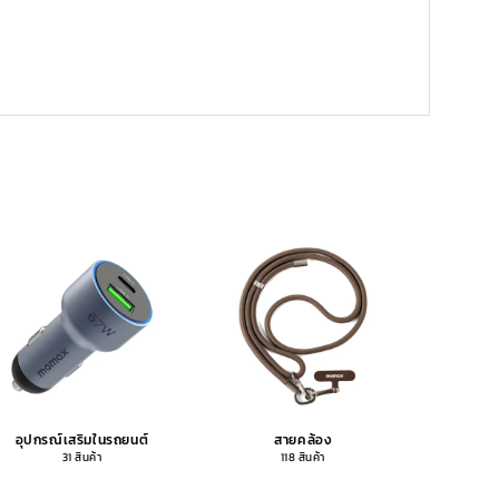
อุปกรณ์เสริมในรถยนต์
สายคล้อง
อุปกรณ
31 สินค้า
118 สินค้า