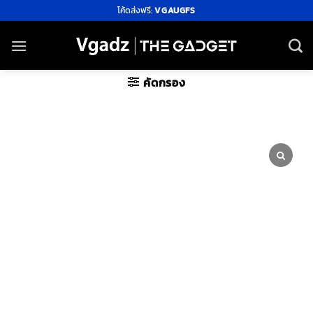
ข้าม
โค้ดส่งฟรี:
VGAUGFS
ไป
ยัง
เนื้อหา
คัดกรอง