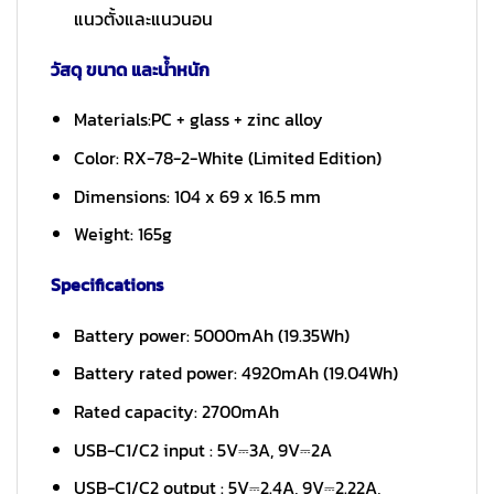
แนวตั้งและแนวนอน
วัสดุ ขนาด และน้ำหนัก
Materials:PC + glass + zinc alloy
Color: RX-78-2-White (Limited Edition)
Dimensions: 104 x 69 x 16.5 mm
Weight: 165g
Specifications
Battery power: 5000mAh (19.35Wh)
Battery rated power: 4920mAh (19.04Wh)
Rated capacity: 2700mAh
USB-C1/C2 input : 5V⎓3A, 9V⎓2A
USB-C1/C2 output : 5V⎓2.4A, 9V⎓2.22A,