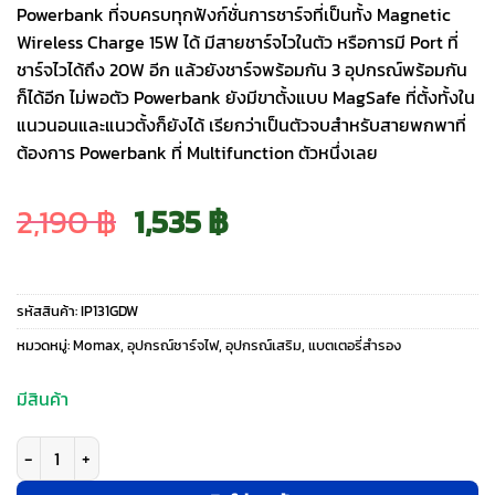
Powerbank ที่จบครบทุกฟังก์ชั่นการชาร์จที่เป็นทั้ง Magnetic
Wireless Charge 15W ได้ มีสายชาร์จไวในตัว หรือการมี Port ที่
ชาร์จไวได้ถึง 20W อีก แล้วยังชาร์จพร้อมกัน 3 อุปกรณ์พร้อมกัน
ก็ได้อีก ไม่พอตัว Powerbank ยังมีขาตั้งแบบ MagSafe ที่ตั้งทั้งใน
แนวนอนและแนวตั้งก็ยังได้ เรียกว่าเป็นตัวจบสำหรับสายพกพาที่
ต้องการ Powerbank ที่ Multifunction ตัวหนึ่งเลย
Original
Current
2,190
฿
1,535
฿
price
price
รหัสสินค้า:
IP131GDW
was:
is:
หมวดหมู่:
Momax
,
อุปกรณ์ชาร์จไฟ
,
อุปกรณ์เสริม
,
แบตเตอรี่สำรอง
2,190 ฿.
1,535 ฿.
มีสินค้า
จำนวน Momax รุ่น 1-Power X Pro with Stand (5000mAh) - พาวเวอร์แบงค์ไ