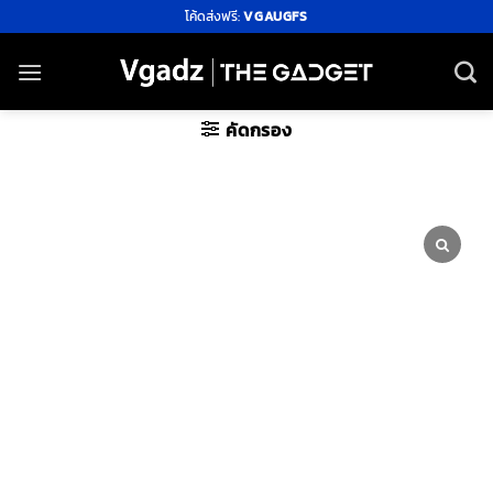
ข้าม
โค้ดส่งฟรี:
VGAUGFS
ไป
ยัง
เนื้อหา
คัดกรอง