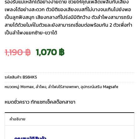
รองรับแม่เหล็กได้อย่างง่ายดาย ช่วยให้คุณเพลิดเพลินกับเสียง
เพลงได้อย่างสะดวก ตัวมิติของเสียงเบสที่ไม่บางจนเกินไปยังพอ
เป็นลูกฟังสนุก เสียงกลางที่โปร่งมีมิติกว้าง ตัวลำโพงสามารถรับ
สายได้ด้วยไมค์ในตัวและยังสามารถเชื่อมต่อพร้อมกัน 2 ตัวเพื่อทำ
เป็นลำโพงแยกซ้าย-ขวาได้
Original
Current
1,190
฿
1,070
฿
price
price
รหัสสินค้า:
BS6HKS
was:
is:
หมวดหมู่:
Momax
,
ลำโพง
,
ลำโฟงไร้สายพกพา
,
อุปกรณ์เสริม Magsafe
1,190 ฿.
1,070 ฿.
หมดชั่วคราว ทักแชทเช็คสต๊อกสาขา
คำอธิบาย
คุณสมบัติสินค้า