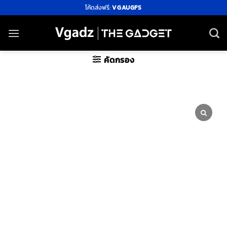
ข้าม
โค้ดส่งฟรี:
VGAUGFS
ไป
ยัง
เนื้อหา
คัดกรอง