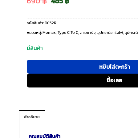
Original
Current
690
฿
485
฿
price
price
รหัสสินค้า:
DC52R
was:
is:
หมวดหมู่:
Momax
,
Type C To C
,
สายชาร์จ
,
อุปกรณ์ชาร์จไฟ
,
อุปกรณ์
690 ฿.
485 ฿.
มีสินค้า
หยิบใส่ตะกร้า
ซื้อเลย
คำอธิบาย
คุณสมบัติสินค้า