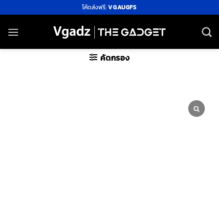
ข้าม
โค้ดส่งฟรี:
VGAUGFS
ไป
ยัง
เนื้อหา
คัดกรอง