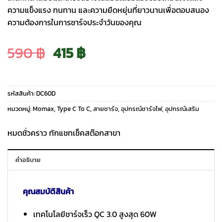
ความแข็งแรง ทนทาน และความยืดหยุ่นที่ยาวนานเพื่อตอบสนอง
ความต้องการในการชาร์จประจำวันของคุณ
Original
Current
590
฿
415
฿
price
price
รหัสสินค้า:
DC60D
was:
is:
หมวดหมู่:
Momax
,
Type C To C
,
สายชาร์จ
,
อุปกรณ์ชาร์จไฟ
,
อุปกรณ์เสริม
590 ฿.
415 ฿.
หมดชั่วคราว ทักแชทเช็คสต๊อกสาขา
คำอธิบาย
คุณสมบัติสินค้า
เทคโนโลยีชาร์จเร็ว QC 3.0 สูงสุด 60W