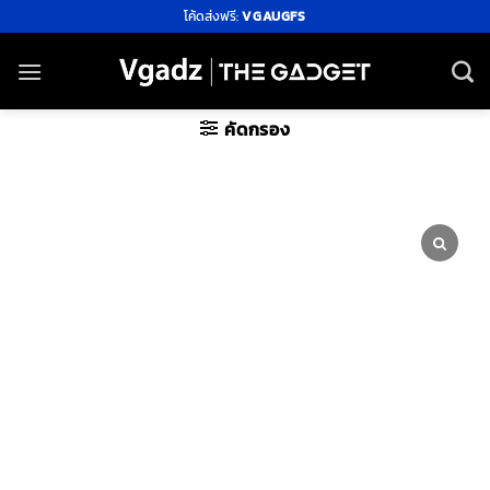
ข้าม
โค้ดส่งฟรี:
VGAUGFS
ไป
ยัง
เนื้อหา
คัดกรอง