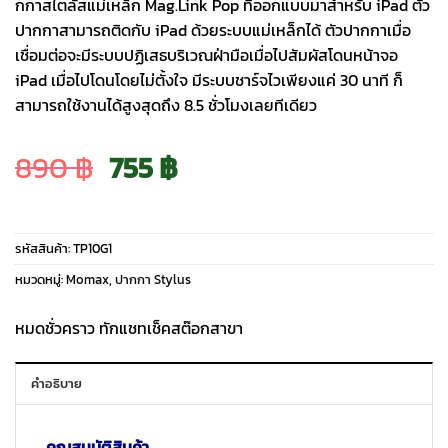
กกาสไตลัสแม่เหล็ก Mag.Link Pop ที่ออกแบบมาสำหรับ iPad ตัว
ปากกาสามารถติดกับ iPad ด้วยระบบแม่เหล็กได้ ตัวปากกาเมื่อ
เชื่อมต่อจะมีระบบปฏิเสธบริเวณฝ่ามือเมื่อไปสัมผัสโดนหน้าจอ
iPad เมื่อไปโดนโดยไม่ตั้งใจ มีระบบชาร์จไวเพียงแค่ 30 นาที ก็
สามารถใช้งานได้สูงสุดถึง 8.5 ชั่วโมงเลยทีเดียว
Original
Current
890
฿
755
฿
price
price
รหัสสินค้า:
TP10G1
was:
is:
หมวดหมู่:
Momax
,
ปากกา Stylus
890 ฿.
755 ฿.
หมดชั่วคราว ทักแชทเช็คสต๊อกสาขา
คำอธิบาย
คุณสมบัติสินค้า