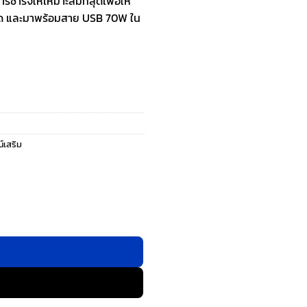
าร์จให้เหมาะสมที่สุดเพื่อให้
สูงสุด และมาพร้อมสาย USB 70W ใน
์เสริม
d Travel Adapter 3-Port กำลังไฟ 70W ชาร์จไว GaN พร้อมสาย USB