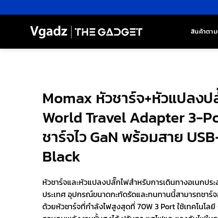
ข้าม
ไป
ยัง
สินค้าตาม
เนื้อหา
Momax หัวชาร์จ+หัวแปลงปลั๊ก
World Travel Adapter 3-P
ชาร์จไว GaN พร้อมสาย USB-C
Black
หัวชาร์จและหัวแปลงปลั๊กไฟสำหรับการเดินทางอเนกประสงค
ประเทศ อุปกรณ์ขนาดกะทัดรัดและทนทานนี้สามารถชาร์จอ
ด้วยหัวชาร์จที่กำลังไฟสูงสุดที่ 70W 3 Port ใช้เทคโนโลยี