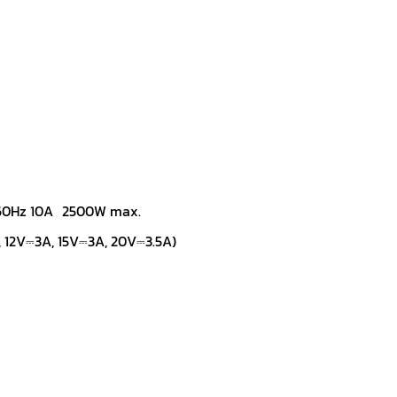
/60Hz 10A 2500W max.
, 12V⎓3A, 15V⎓3A, 20V⎓3.5A)