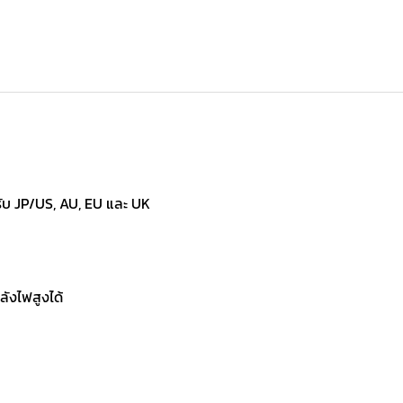
ับ JP/US, AU, EU และ UK
ังไฟสูงได้