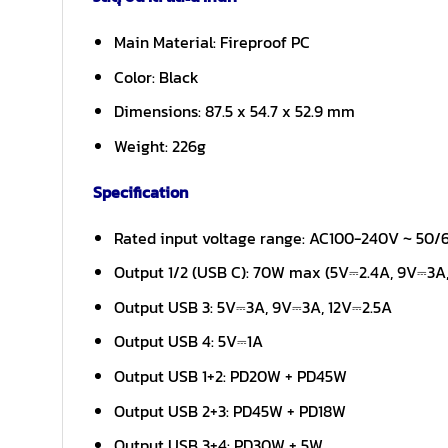
Main Material: Fireproof PC
Color: Black
Dimensions: 87.5 x 54.7 x 52.9 mm
Weight: 226g
Specification
Rated input voltage range: AC100-240V ~ 50
Output 1/2 (USB C): 70W max (5V⎓2.4A, 9V⎓3A
Output USB 3: 5V⎓3A, 9V⎓3A, 12V⎓2.5A
Output USB 4: 5V⎓1A
Output USB 1+2: PD20W + PD45W
Output USB 2+3: PD45W + PD18W
Output USB 3+4: PD30W + 5W