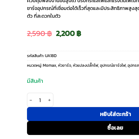
ควบคุมพลังงานขั้นสูงได้ ปรับกระแสไฟและแรงดันไฟในการช
ชาร์จอุปกรณ์ที่เชื่อมต่อได้เร็วที่สุดและมีประสิทธิภาพ
ตัว ที่สะดวกในตัว
Original
Current
2,590
฿
2,200
฿
price
price
รหัสสินค้า:
UA18D
was:
is:
หมวดหมู่:
Momax
,
หัวชาร์จ
,
หัวแปลงปลั๊กไฟ
,
อุปกรณ์ชาร์จไฟ
,
อุปกรณ
2,590 ฿.
2,200 ฿.
มีสินค้า
จำนวน Momax หัวชาร์จ+หัวแปลงปลั๊กไฟ รุ่น 1-Worl
หยิบใส่ตะกร้า
ซื้อเลย