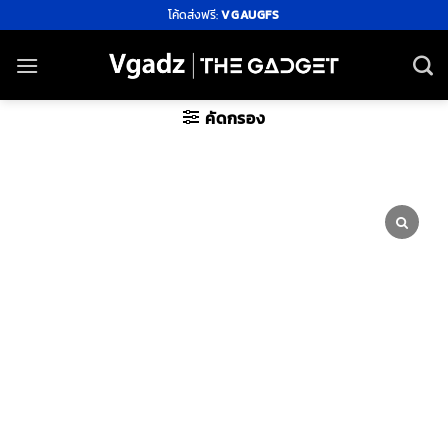
ข้าม
โค้ดส่งฟรี:
VGAUGFS
ไป
ยัง
เนื้อหา
คัดกรอง