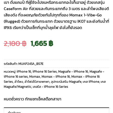
เขา ตั้งแคมป์ ที่ผู้ใช้จะไปชนหรือกระแทกอะไรก็เอาอยู่ ด้วยเคสรุ่น
CaseForm Air ที่สวยและกันกระแทกถึง 3 เมตร และลำโพงเสียงดี
เสียงดัง ที่จะผจญภัยด้วยกันไปทุกที่ของ Momax 1-Vibe-Go
(Rugged) ด้วยการกันกระแทก ด้วยมาตรฐาน IK07 และยังกันน้ำที่
IPX6 เรียกว่าเป็นเซ็ทที่บุกน้ำลุยไฟ ยังไงก็ยังรอด
Original
Current
2,180
฿
1,665
฿
price
price
รหัสสินค้า:
MUAP24SA_BS7E
was:
is:
หมวดหมู่:
iPhone 16
,
iPhone 16 Series
,
Magsafe - iPhone 16
,
Magsafe -
iPhone 16 series
,
Momax
,
Momax - iPhone 16
,
Momax - iPhone 16
Series
,
ลำโพง
,
ลำโฟงไร้สายพกพา
,
อุปกรณ์เสริม Magsafe
,
เคส iPhone
,
เคส
2,180 ฿.
1,665 ฿.
Magsafe/Magnetic
,
เคสใส - iPhone 16 Series
หมดชั่วคราว ทักแชทเช็คสต๊อกสาขา
คำอธิบาย