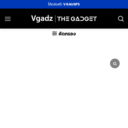
ข้าม
โค้ดส่งฟรี:
VGAUGFS
ไป
ยัง
เนื้อหา
คัดกรอง