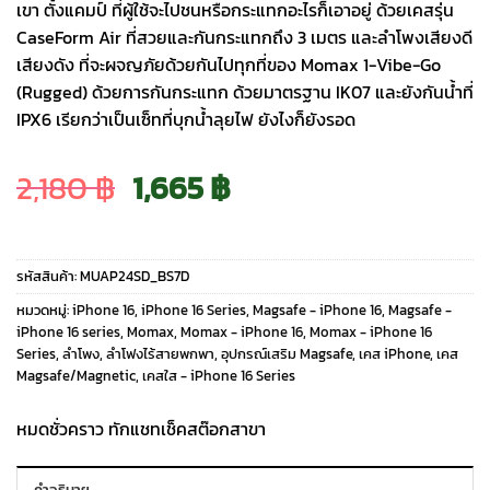
เขา ตั้งแคมป์ ที่ผู้ใช้จะไปชนหรือกระแทกอะไรก็เอาอยู่ ด้วยเคสรุ่น
CaseForm Air ที่สวยและกันกระแทกถึง 3 เมตร และลำโพงเสียงดี
เสียงดัง ที่จะผจญภัยด้วยกันไปทุกที่ของ Momax 1-Vibe-Go
(Rugged) ด้วยการกันกระแทก ด้วยมาตรฐาน IK07 และยังกันน้ำที่
IPX6 เรียกว่าเป็นเซ็ทที่บุกน้ำลุยไฟ ยังไงก็ยังรอด
Original
Current
2,180
฿
1,665
฿
price
price
รหัสสินค้า:
MUAP24SD_BS7D
was:
is:
หมวดหมู่:
iPhone 16
,
iPhone 16 Series
,
Magsafe - iPhone 16
,
Magsafe -
iPhone 16 series
,
Momax
,
Momax - iPhone 16
,
Momax - iPhone 16
Series
,
ลำโพง
,
ลำโฟงไร้สายพกพา
,
อุปกรณ์เสริม Magsafe
,
เคส iPhone
,
เคส
2,180 ฿.
1,665 ฿.
Magsafe/Magnetic
,
เคสใส - iPhone 16 Series
หมดชั่วคราว ทักแชทเช็คสต๊อกสาขา
คำอธิบาย