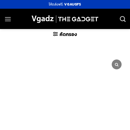
ข้าม
โค้ดส่งฟรี:
VGAUGFS
ไป
ยัง
เนื้อหา
คัดกรอง