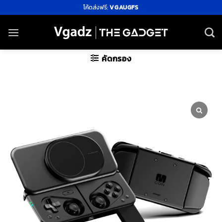
ข้าม
โค้ดส่งฟรี:
VGAUGFS
ไป
ยัง
เนื้อหา
คัดกรอง