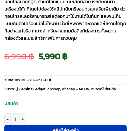
คอนโซลมากที่สุด ด้วยดีไซน์แบบแม่เหล็กที่สามารถติดกับตัว
เครื่องได้ทันทีโดยไม่ต้องใช้คลิปหนีบหรืออุปกรณ์เสริมเพิ่มเติม ตัว
คอนโทรลเลอร์สามารถสไลด์ออกมาใช้งานได้ในทันที และพับเก็บ
แนบกับตัวเครื่องเมื่อไม่ใช้งาน ช่วยให้พกพาสะดวกและใช้งานได้ทุก
ที่อย่างแท้จริง เหมาะสำหรับสายเกมมือถือที่ต้องการทั้งความ
คล่องตัวและประสิทธิภาพในการควบคุม
Original
Current
6,990
฿
5,990
฿
price
price
รหัสสินค้า:
MC-BLK-BSE-001
was:
is:
หมวดหมู่:
Gaming Gadget
,
ohsnap
,
ohsnap – MCON
,
อุปกรณ์เชื่อมต่อ
6,990 ฿.
5,990 ฿.
มีสินค้า
จำนวน ohsnap! รุ่น MCON - จอยเกม MagSafe ติดหลังมือถือ - สี Night ชิ้น
หยิบใส่ตะกร้า