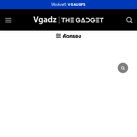
ข้าม
โค้ดส่งฟรี:
VGAUGFS
ไป
ยัง
เนื้อหา
คัดกรอง