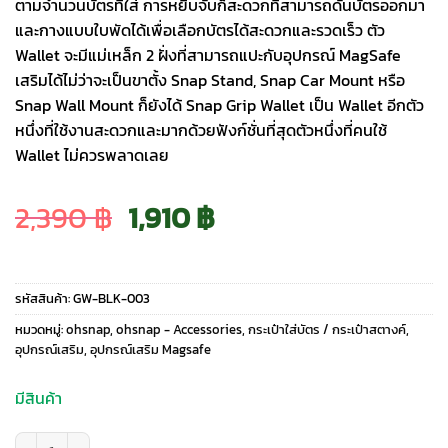
ตามจำนวนบัตรที่ใส่ การหยิบจับก็สะดวกที่สามารถดันบัตรออกมา
และกางแบบใบพัดได้เพื่อเลือกบัตรได้สะดวกและรวดเร็ว ตัว
Wallet จะมีแม่เหล็ก 2 ฝั่งที่สามารถแปะกับอุปกรณ์ MagSafe
เสริมได้ไม่ว่าจะเป็นขาตั้ง Snap Stand, Snap Car Mount หรือ
Snap Wall Mount ก็ยังได้ Snap Grip Wallet เป็น Wallet อีกตัว
หนึ่งที่ใช้งานสะดวกและมากด้วยฟังก์ชั่นที่สุดตัวหนึ่งที่คนใช้
Wallet ไม่ควรพลาดเลย
Original
Current
2,390
฿
1,910
฿
price
price
รหัสสินค้า:
GW-BLK-003
was:
is:
หมวดหมู่:
ohsnap
,
ohsnap - Accessories
,
กระเป๋าใส่บัตร / กระเป๋าสตางค์
,
อุปกรณ์เสริม
,
อุปกรณ์เสริม Magsafe
2,390 ฿.
1,910 ฿.
มีสินค้า
จำนวน ohsnap! รุ่น Snap Grip Wallet - ที่เก็บบัตรติดหลังมือถือ - สี Obsidia