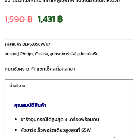
Original
Current
1,590
฿
1,431
฿
price
price
รหัสสินค้า:
DLP6335CW/67
was:
is:
หมวดหมู่:
Philips
,
หัวชาร์จ
,
อุปกรณ์ชาร์จไฟ
,
อุปกรณ์เสริม
1,590 ฿.
1,431 ฿.
หมดชั่วคราว ทักแชทเช็คสต๊อกสาขา
คำอธิบาย
คุณสมบัติสินค้า
ชาร์จอุปกรณ์ได้สูงสุด 3 เครื่องพร้อมกัน
หัวชาร์จเร็วพอร์ตเดียวสูงสุดที่ 65W