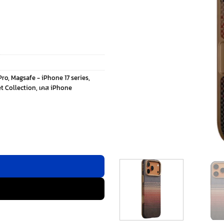
Pro
,
Magsafe - iPhone 17 series
,
t Collection
,
เคส iPhone
Phone 17 Pro - สี Sunset ชิ้น