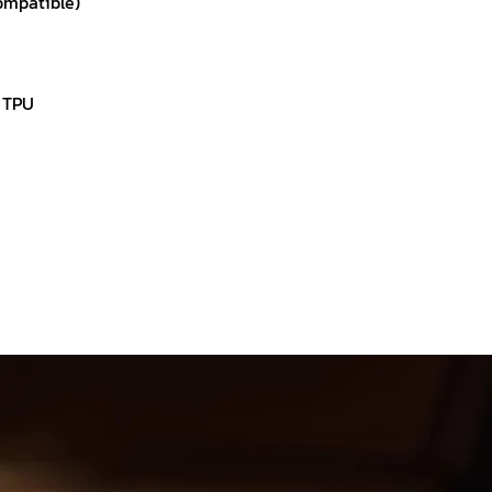
ompatible)
, TPU