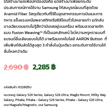
ได้สร้างมาแค่เพื่อปกป้องมือถือ แต่สร้างมาเพื่อยกระดับ
ประสบการณ์การใช้งาน Samsung ให้สมบูรณ์แบบที่สุดด้วย
Aramid Fiber วัสดุเดียวกับที่ใช้ในอุตสาหกรรมการบินและการ
ทหาร แข็งแรงเหนือพลาสติกหรือซิลิโคนทั่วไปหลายเท่า แต่กลับ
บางเฉียบจนแทบไม่รู้สึกว่ามีเคสอยู่บนเครื่อง พร้อมลวดลายถัก
แบบ Fusion Weaving™ ที่เป็นเอกลักษณ์ โชว์ความหรูหราแบบที่
แบรนด์อื่นเลียนแบบไม่ได้ มาพร้อมเทคโนโลยี AARON Button ที่
เพิ่มฟังก์ชันลัดได้สูงสุด 3 คำสั่งในปุ่มเดียว ยกระดับการใช้งานให้
ลื่นไหลกว่าเดิม
Original
Current
2,690
฿
2,285
฿
price
price
รหัสสินค้า:
KS2605U
was:
is:
หมวดหมู่:
Galaxy S26 Series
,
Galaxy S26 Ultra
,
MagEz Mount
,
Milky Way
Galaxy
,
Pitaka
,
Pitaka - Galaxy S26 Series
,
Pitaka - Galaxy S26 Ultra
,
เคส Magsafe/Magnetic
,
เคส Samsung
2,690 ฿.
2,285 ฿.