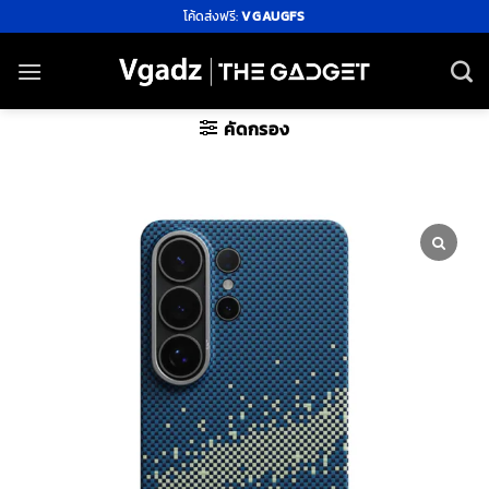
ข้าม
โค้ดส่งฟรี:
VGAUGFS
ไป
ยัง
เนื้อหา
คัดกรอง