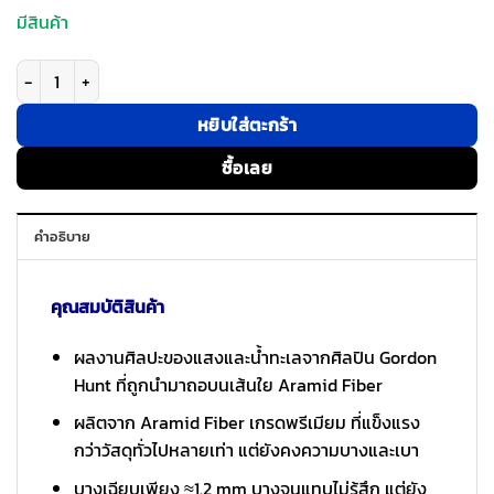
มีสินค้า
จำนวน Pitaka รุ่น Edge Case (Star Peak) - เคส Galaxy S26 Ultra - สี Mil
หยิบใส่ตะกร้า
ซื้อเลย
คำอธิบาย
คุณสมบัติสินค้า
ผลงานศิลปะของแสงและน้ำทะเลจากศิลปิน Gordon
Hunt ที่ถูกนำมาถอบนเส้นใย Aramid Fiber
ผลิตจาก Aramid Fiber เกรดพรีเมียม ที่แข็งแรง
กว่าวัสดุทั่วไปหลายเท่า แต่ยังคงความบางและเบา
บางเฉียบเพียง ≈1.2 mm บางจนแทบไม่รู้สึก แต่ยัง