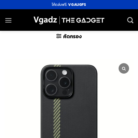
ข้าม
โค้ดส่งฟรี:
VGAUGFS
ไป
ยัง
เนื้อหา
คัดกรอง