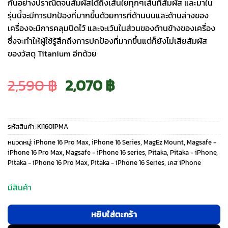
กันอย่างปราณีตจนสัมผัสได้ถึงเส้นใยทุกๆเส้นที่สัมผัส และมาใน
รุ่นนี้จะมีการปกป้องที่มากขึ้นด้วยการที่ด้านบนและด้านล่างของ
เครื่องจะมีการคลุมปิดไว้ และจะเว้นในส่วนของด้านข้างของเครื่อง
ซึ่งจะทำให้ผู้ใช้รู้สึกถึงการปกป้องที่มากขึ้นแต่ก็ยังไม่เสียสัมผัส
ของวัสดุ Titanium อีกด้วย
Original
Current
2,590
฿
2,070
฿
price
price
รหัสสินค้า:
KI1601PMA
was:
is:
หมวดหมู่:
iPhone 16 Pro Max
,
iPhone 16 Series
,
MagEz Mount
,
Magsafe -
iPhone 16 Pro Max
,
Magsafe - iPhone 16 series
,
Pitaka
,
Pitaka - iPhone
,
Pitaka - iPhone 16 Pro Max
,
Pitaka - iPhone 16 Series
,
เคส iPhone
2,590 ฿.
2,070 ฿.
มีสินค้า
หยิบใส่ตะกร้า