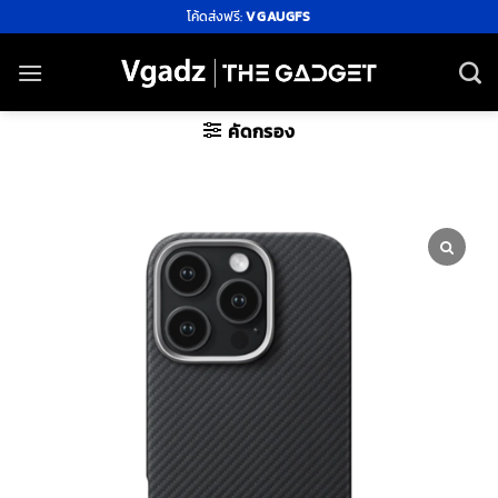
ข้าม
โค้ดส่งฟรี:
VGAUGFS
ไป
ยัง
เนื้อหา
คัดกรอง