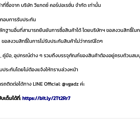
าที่ซื้อจาก บริษัท วีแกดซ์ คอร์ปอเรชั่น จำกัด เท่านั้น
ประกอบการรับประกัน
ักฐานอื่นที่สามารถยืนยันการซื้อสินค้าได้ โดยบริษัทฯ ขอสงวนสิทธ
ขอสงวนสิทธิ์ในการไม่รับประกันสินค้าไม่ว่ากรณีใดๆ
า, คู่มือ, อุปกรณ์ต่าง ๆ รวมถึงบรรจุภัณฑ์ของสินค้าต้องอยู่ครบถ้วนสม
ับประกันโดยไม่ต้องแจ้งให้ทราบล่วงหน้า
ถติดต่อได้ทาง LINE Official: @vgadz ค่ะ
เต็มได้ที่:
https://bit.ly/2Tt2Rr7