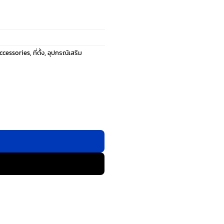
Accessories
,
ที่ตั้ง
,
อุปกรณ์เสริม
อ - สี Moonrise ชิ้น