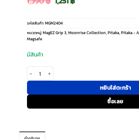
Original
Current
1,390
฿
1,251
฿
price
price
รหัสสินค้า:
MGM2404
was:
is:
หมวดหมู่:
MagEZ Grip 3
,
Moonrise Collection
,
Pitaka
,
Pitaka - 
Magsafe
1,390 ฿.
1,251 ฿.
มีสินค้า
จำนวน Pitaka รุ่น MagEZ Grip 3 - แหวนติดหลังมือถื
หยิบใส่ตะกร้า
ซื้อเลย
คำอธิบาย