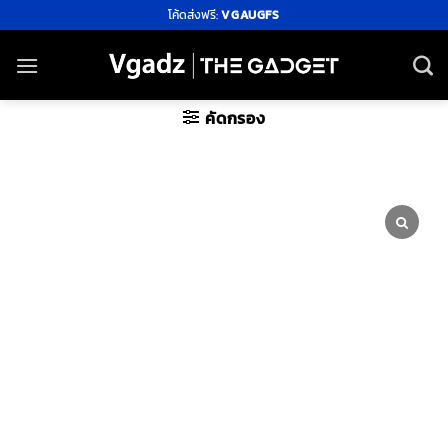
ข้าม
โค้ดส่งฟรี:
VGAUGFS
ไป
ยัง
เนื้อหา
คัดกรอง