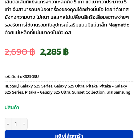
เส้นต่อเส้นที่แข็งแกร่งกว่าเหล็กถึง 5 เท่า แต่เบากว่าประมาณ 5
เท่า จึงสามารถปกป้องเครื่องของคุณได้อย่างมั่นใจ โดยที่ตัวเคส
ยังคงความบาง ไม่หนา และเคสไม่เปลี่ยนสีหรือเสื่อมสภาพง่ายๆ
รองรับการใช้งานร่วมกับอุปกรณ์เสริมแบบมีแม่เหล็ก Magnetic
ด้วยแม่เหล็กที่แน่นมากๆในตัวเคส
Original
Current
2,690
฿
2,285
฿
price
price
รหัสสินค้า:
KS2503U
was:
is:
หมวดหมู่:
Galaxy S25 Series
,
Galaxy S25 Ultra
,
Pitaka
,
Pitaka - Galaxy
S25 Series
,
Pitaka - Galaxy S25 Ultra
,
Sunset Collection
,
เคส Samsung
2,690 ฿.
2,285 ฿.
มีสินค้า
จำนวน Pitaka รุ่น Tactile Woven - เคส Galaxy S25 Ultra - สี Sunset ชิ้น
หยิบใส่ตะกร้า