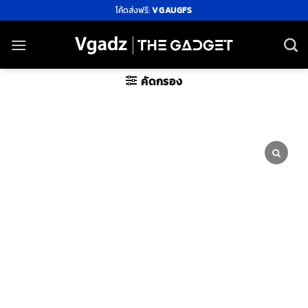
ข้าม
โค้ดส่งฟรี:
VGAUGFS
ไป
ยัง
เนื้อหา
คัดกรอง