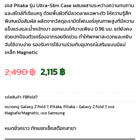
เคส Pitaka รุ่น Ultra-Slim Case ผสมผสานระหว่างความทนทาน
และสไตล์ที่เรียบหรู ด้วยพื้นผิวที่มีลวดลายเฉพาะตัว ให้ความรู้สึก
พิเศษเมื่อสัมผัส ผลิตจากวัสดุอะรามิดไฟเบอร์คุณภาพสูงที่มีความ
แข็งแรงและน้ำหนักเบา ออกแบบให้บางเพียง 0.96 มม. แต่ยังคง
ช่วยปกป้องตัวเครื่องจากรอยขีดข่วน ทำให้พกพาสะดวกและหยิบ
จับใช้งานง่าย รองรับการใช้งานร่วมกับอุปกรณ์เสริมแบบมีแม่
เหล็ก Magnetic
Original
Current
2,490
฿
2,115
฿
price
price
รหัสสินค้า:
FBFold7
was:
is:
หมวดหมู่:
Galaxy Z Fold 7
,
Pitaka
,
Pitaka - Galaxy Z Fold 7
,
เคส
Magsafe/Magnetic
,
เคส Samsung
2,490 ฿.
2,115 ฿.
หมดชั่วคราว ทักแชทเช็คสต๊อกสาขา