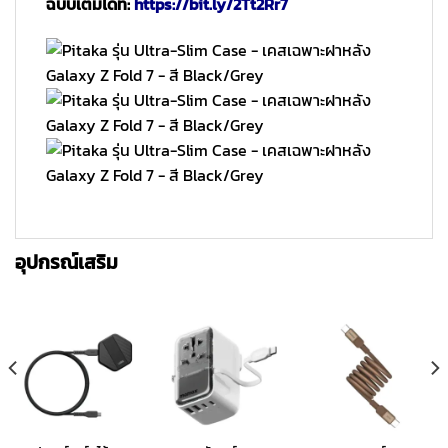
ฉบับเต็มได้ที่:
https://bit.ly/2Tt2Rr7
อุปกรณ์เสริม