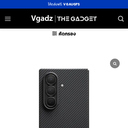
ข้าม
โค้ดส่งฟรี:
VGAUGFS
ไป
ยัง
เนื้อหา
คัดกรอง