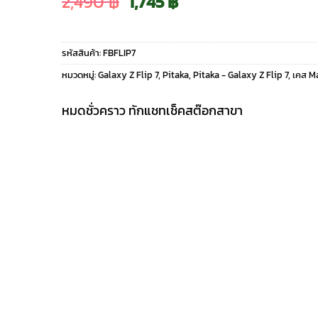
Original
Current
2,490
฿
1,745
฿
price
price
รหัสสินค้า:
FBFLIP7
was:
is:
หมวดหมู่:
Galaxy Z Flip 7
,
Pitaka
,
Pitaka - Galaxy Z Flip 7
,
เคส M
2,490 ฿.
1,745 ฿.
หมดชั่วคราว ทักแชทเช็คสต๊อกสาขา