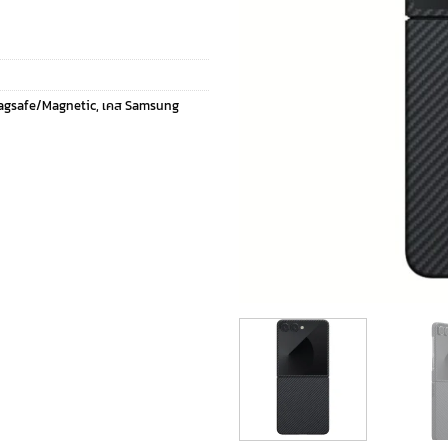
agsafe/Magnetic
,
เคส Samsung