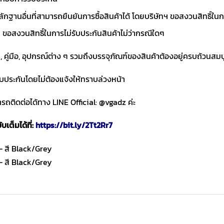
ักฐานอื่นที่สามารถยืนยันการซื้อสินค้าได้ โดยบริษัทฯ ขอสงวนสิทธ
ขอสงวนสิทธิ์ในการไม่รับประกันสินค้าไม่ว่ากรณีใดๆ
า, คู่มือ, อุปกรณ์ต่าง ๆ รวมถึงบรรจุภัณฑ์ของสินค้าต้องอยู่ครบถ้วนสม
ับประกันโดยไม่ต้องแจ้งให้ทราบล่วงหน้า
ถติดต่อได้ทาง LINE Official: @vgadz ค่ะ
เต็มได้ที่:
https://bit.ly/2Tt2Rr7