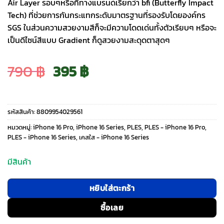
Air Layer รอบๆหรือที่ทางแบรนด์เรียกว่า bfi (Butterfly Impact
Tech) ที่ช่วยการกันกระแทกระดับมาตรฐานที่รองรับโดยองค์กร
SGS ในส่วนความสวยงามสีก็จะมีความโดดเด่นทั้งตัวเรียบๆ หรือจะ
เป็นดีไซน์สีแบบ Gradient ก็ดูสวยงามสะดุดตาสุดๆ
Original
Current
790
฿
395
฿
price
price
รหัสสินค้า:
8809954029561
was:
is:
หมวดหมู่:
iPhone 16 Pro
,
iPhone 16 Series
,
PLES
,
PLES - iPhone 16 Pro
,
PLES - iPhone 16 Series
,
เคสใส - iPhone 16 Series
790 ฿.
395 ฿.
มีสินค้า
หยิบใส่ตะกร้า
ซื้อเลย