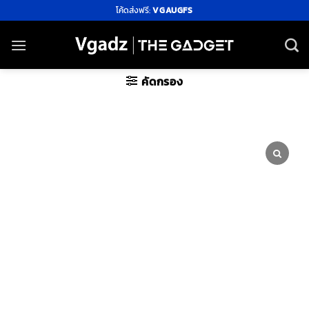
ข้าม
โค้ดส่งฟรี:
VGAUGFS
ไป
ยัง
เนื้อหา
คัดกรอง