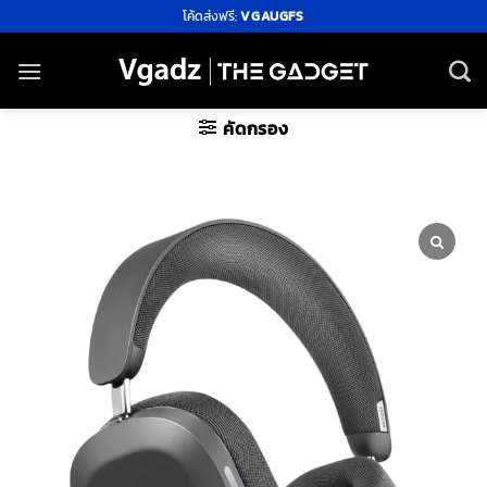
ข้าม
โค้ดส่งฟรี:
VGAUGFS
ไป
ยัง
เนื้อหา
คัดกรอง