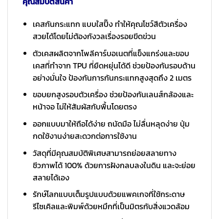
คุณสมบัติสินค้า
เคสกันกระแทก แบบใสปิ๊ง ทำให้คุณโชว์สีตัวเครื่อง
สวยได้โดยไม่ต้องกังวลเรื่องรอยขีดข่วน
ตัวเคสผลิตจากโพลีคาร์บอเนตที่แข็งแกร่งและขอบ
เคสที่ทำจาก TPU ที่ยืดหยุ่นได้ดี ช่วยป้องกันรอบด้าน
อย่างมั่นใจ ป้องกันการกันกระแทกสูงสุดถึง 2 เมตร
ขอบยกสูงรอบตัวเครื่อง ช่วยป้องกันเลนส์กล้องและ
หน้าจอ ไม่ให้สัมผัสกับพื้นโดยตรง
ออกแบบมาให้ถือได้ง่าย ถนัดมือ ไม่ลื่นหลุดง่าย ปุ่ม
กดใช้งานง่ายสะดวกต่อการใช้งาน
วัสดุที่มีคุณสมบัติพิเศษสามารถย่อยสลายทาง
ชีวภาพได้ 100% ด้วยการฝังกลบลงในดิน และจะย่อย
สลายได้เอง
รักษ์โลกแบบเต็มรูปแบบด้วยแพคเกจที่ใช้กระดาษ
รีไซเคิลและพิมพ์ด้วยหมึกที่เป็นมิตรกับสิ่งแวดล้อม