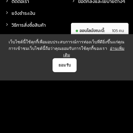
ติดต่อเรา
ข้อตกลงและโยบายต่างๆ
แจ้งชำระเงิน
วิธีการสั่งซื้อสินค้า
ออนไลน์ขณะนี้:
105 คน
วิธีจัดส่งสินค้า
ผู้เข้าชมทั้งหมด:
7,711,193 คน
เว็บไซต์นี้ใช้คุกกี้เพื่อมอบประสบการณ์การท่องเว็บที่ดียิ่งขึ้นแก่คุณ
การเข้าชมเว็บไซต์นี้ถือว่าคุณยอมรับการใช้คุกกี้ของเรา
อ่านเพิ่ม
เติม
0
ยอมรับ
วิธีการชำระเงิน
หน้าแรก
สินค้า
แจ้งชำระเงิน
บัญชี
ตระกร้า
บริการจัดส่ง