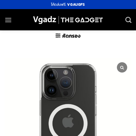
ข้าม
โค้ดส่งฟรี:
VGAUGFS
ไป
ยัง
เนื้อหา
คัดกรอง