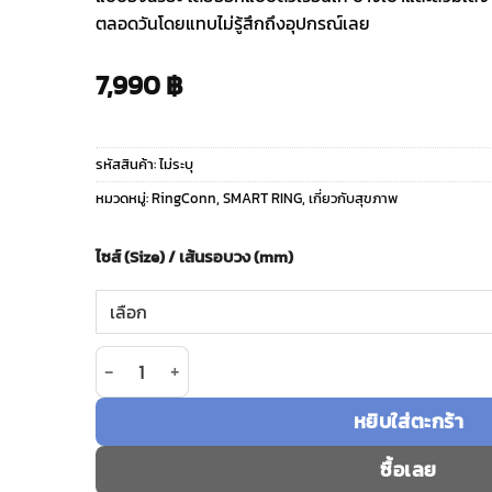
ตลอดวันโดยแทบไม่รู้สึกถึงอุปกรณ์เลย
7,990
฿
รหัสสินค้า:
ไม่ระบุ
หมวดหมู่:
RingConn
,
SMART RING
,
เกี่ยวกับสุขภาพ
ไซส์ (Size) / เส้นรอบวง (mm)
จำนวน RingConn รุ่น Gen 2 Air - แหวนอัจฉริยะ Sma
หยิบใส่ตะกร้า
ซื้อเลย