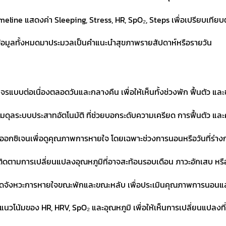
line แสดงค่า Sleeping, Stress, HR, SpO₂, Steps เพื่อเปรียบเทียบตั้
้อมูลทั้งหมดมาประมวลเป็นคำแนะนำสุขภาพรายสัปดาห์หรือรายวัน
จรแบบต่อเนื่องตลอดวันและกลางคืน เพื่อให้เห็นทั้งช่วงพัก ฟื้นตัว แล
ดสมดุลระบบประสาทอัตโนมัติ ที่ช่วยบอกระดับความเครียด การฟื้นตัว แ
ออกซิเจนเพื่อดูคุณภาพการหายใจ โดยเฉพาะช่วงการนอนหรือวันที่ร่าง
ิดตามการเปลี่ยนแปลงอุณหภูมิที่อาจสะท้อนรอบเดือน ภาวะอักเสบ หร
วัดจังหวะการหายใจขณะพักและขณะหลับ เพื่อประเมินคุณภาพการนอ
โน้มของ HR, HRV, SpO₂ และอุณหภูมิ เพื่อให้เห็นการเปลี่ยนแปลงที