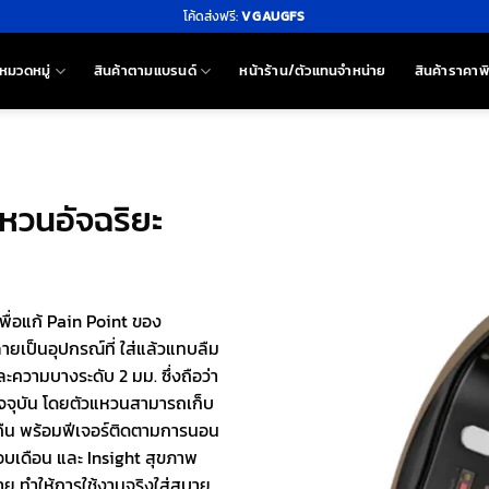
โค้ดส่งฟรี:
VGAUGFS
หมวดหมู่
สินค้าตามแบรนด์
หน้าร้าน/ตัวแทนจำหน่าย
สินค้าราคาพ
แหวนอัจฉริยะ
ื่อแก้ Pain Point ของ
ยเป็นอุปกรณ์ที่ ใส่แล้วแทบลืม
ะความบางระดับ 2 มม. ซึ่งถือว่า
ัจจุบัน โดยตัวแหวนสามารถเก็บ
คืน พร้อมฟีเจอร์ติดตามการนอน
อบเดือน และ Insight สุขภาพ
าย ทำให้การใช้งานจริงใส่สบาย