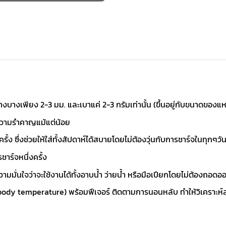
งบางเพียง 2-3 มม. และเบาแค่ 2-3 กรัมเท่านั้น (ขึ้นอยู่กับขนาดของแ
ความรำคาญแม้แต่น้อย
ั้ง ซึ่งช่วยให้ใส่ทั้งสัปดาห์ได้สบายโดยไม่ต้องวุ่นกับการชาร์จในทุกๆวั
าร์จหนึ่งครั้ง
วามมั่นใจว่าจะใช้งานได้ทั้งอาบน้ำ ว่ายน้ำ หรือมือเปียกโดยไม่ต้องถอดออ
ody temperature) พร้อมฟีเจอร์ ติดตามการนอนหลับ ทำให้วิเคราะห์สุข