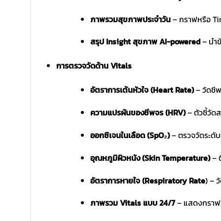
ภาพรวมสุขภาพประจำวัน
– กราฟหรือ Time
สรุป Insight สุขภาพ AI-powered
– นำข
การตรวจวัดด้าน Vitals
อัตราการเต้นหัวใจ (Heart Rate)
– วัดชีพ
ความแปรผันของชีพจร (HRV)
– ตัวชี้วั
ออกซิเจนในเลือด (SpO₂)
– ตรวจวัดระดับ
อุณหภูมิผิวหนัง (Skin Temperature)
– ต
อัตราการหายใจ (Respiratory Rate
) – 
ภาพรวม Vitals แบบ 24/7
– แสดงกราฟแนว