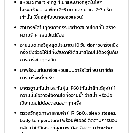
แหวน Smart Ring ที่เบาและบางที่สุดในโลก
โครงสร้างบางเพียง 2-3 มม. และเบาแค่ 2-3 กรัม
เท่านั้น (ขึ้นอยู่กับขนาดของแหวน)
สามารถใส่ในทุกๆกิจกรรมอย่างสบายโดยที่ไม่สร้าง
ความรำคาญแม้แต่น้อย
อายุแบตเตอรี่สูงสุดประมาณ 10 วัน ต่อการชาร์จหนึ่ง
ครั้ง ซึ่งช่วยให้ใส่ทั้งสัปดาห์ได้สบายโดยไม่ต้องวุ่นกับ
การชาร์จในทุกๆวัน
มาพร้อมแท่นชาร์จแหวนแบบชาร์จไวที่ 90 นาทีต่อ
การชาร์จหนึ่งครั้ง
มาตรฐานกันน้ำและกันฝุ่น IP68 (กันน้ำลึกได้สูง) ให้
ความมั่นใจว่าจะใช้งานได้ทั้งอาบน้ำ ว่ายน้ำ หรือมือ
เปียกโดยไม่ต้องถอดออกทุกครั้ง
ตรวจวัดสุขภาพหลายค่า (HR, SpO₂, sleep stages,
body temperature) พร้อมฟีเจอร์ ติดตามการนอน
หลับ ทำให้วิเคราะห์สุขภาพได้ละเอียดกว่า tracker