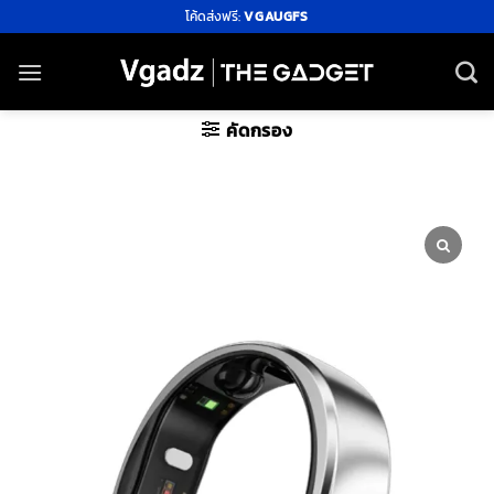
ข้าม
โค้ดส่งฟรี:
VGAUGFS
ไป
ยัง
เนื้อหา
คัดกรอง