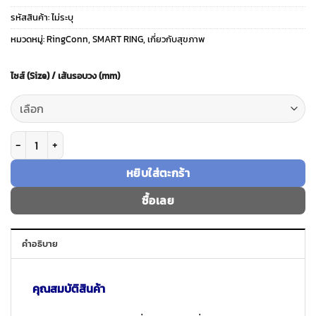
รหัสสินค้า:
ไม่ระบุ
หมวดหมู่:
RingConn
,
SMART RING
,
เกี่ยวกับสุขภาพ
ไซส์ (Size) / เส้นรอบวง (mm)
จำนวน RingConn รุ่น Gen 2 Air - แหวนอัจฉริยะ Smart Ring - สี Galaxy Silv
หยิบใส่ตะกร้า
ซื้อเลย
คำอธิบาย
คุณสมบัติสินค้า