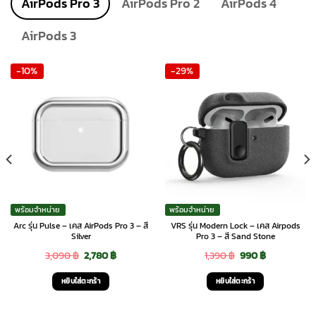
AirPods Pro 3
AirPods Pro 2
AirPods 4
product
page
AirPods 3
-10%
-29%
พร้อมจำหน่าย
พร้อมจำหน่าย
Arc รุ่น Pulse – เคส AirPods Pro 3 – สี
VRS รุ่น Modern Lock – เคส Airpods
Silver
Pro 3 – สี Sand Stone
Original
Current
Original
Current
3,090
฿
2,780
฿
1,390
฿
990
฿
price
price
price
price
หยิบใส่ตะกร้า
หยิบใส่ตะกร้า
was:
is:
was:
is:
3,090 ฿.
2,780 ฿.
1,390 ฿.
990 ฿.