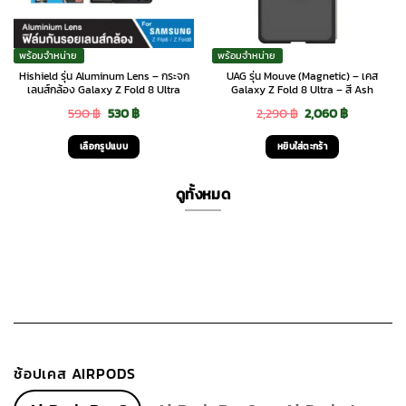
พร้อมจำหน่าย
พร้อมจำหน่าย
Hishield รุ่น Aluminum Lens – กระจก
UAG รุ่น Mouve (Magnetic) – เคส
เลนส์กล้อง Galaxy Z Fold 8 Ultra
Galaxy Z Fold 8 Ultra – สี Ash
Original
Current
Original
Current
590
฿
530
฿
2,290
฿
2,060
฿
price
price
price
price
เลือกรูปแบบ
หยิบใส่ตะกร้า
was:
is:
was:
is:
This
590 ฿.
530 ฿.
2,290 ฿.
2,060 ฿.
product
ดูทั้งหมด
has
multiple
variants.
The
options
may
be
chosen
ช้อปเคส AIRPODS
on
the