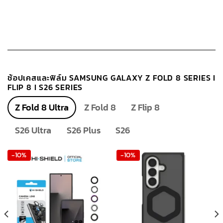
variants.
The
options
may
be
chosen
on
ช้อปเคสและฟิล์ม SAMSUNG GALAXY Z FOLD 8 SERIES I
the
FLIP 8 I S26 SERIES
product
page
Z Fold 8 Ultra
Z Fold 8
Z Flip 8
S26 Ultra
S26 Plus
S26
-10%
-10%