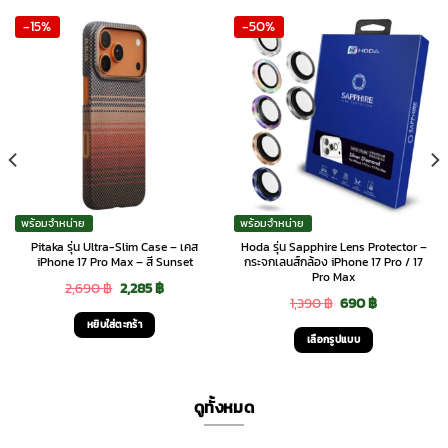
-15%
-50%
พร้อมจำหน่าย
พร้อมจำหน่าย
Pitaka รุ่น Ultra-Slim Case – เคส
Hoda รุ่น Sapphire Lens Protector –
iPhone 17 Pro Max – สี Sunset
กระจกเลนส์กล้อง iPhone 17 Pro / 17
Pro Max
Original
Current
2,690
฿
2,285
฿
Original
Current
1,390
฿
690
฿
price
price
หยิบใส่ตะกร้า
price
price
was:
is:
เลือกรูปแบบ
was:
is:
This
2,690 ฿.
2,285 ฿.
1,390 ฿.
690 ฿.
product
ดูทั้งหมด
has
multiple