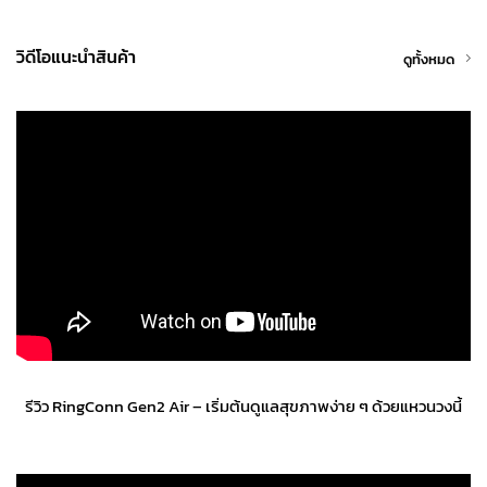
วิดีโอแนะนำสินค้า
ดูทั้งหมด
รีวิว RingConn Gen2 Air – เริ่มต้นดูแลสุขภาพง่าย ๆ ด้วยแหวนวงนี้