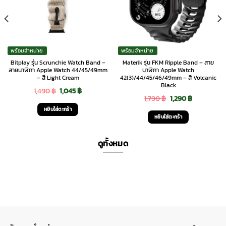
พร้อมจำหน่าย
พร้อมจำหน่าย
Bitplay รุ่น Scrunchie Watch Band –
Materik รุ่น FKM Ripple Band – สาย
สายนาฬิกา Apple Watch 44/45/49mm
นาฬิกา Apple Watch
– สี Light Cream
42(3)/44/45/46/49mm – สี Volcanic
Black
Original
Current
1,490
฿
1,045
฿
Original
Current
1,790
฿
1,290
฿
price
price
หยิบใส่ตะกร้า
price
price
was:
is:
หยิบใส่ตะกร้า
was:
is:
1,490 ฿.
1,045 ฿.
1,790 ฿.
1,290 ฿.
ดูทั้งหมด