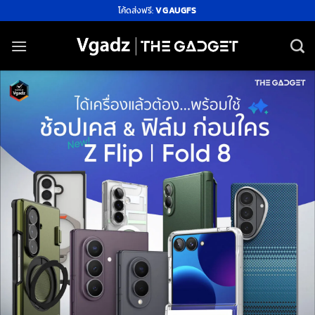
ข้าม
โค้ดส่งฟรี:
VGAUGFS
ไป
ยัง
เนื้อหา