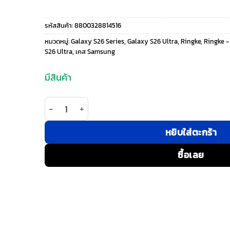
price
price
รหัสสินค้า:
8800328814516
was:
is:
หมวดหมู่:
Galaxy S26 Series
,
Galaxy S26 Ultra
,
Ringke
,
Ringke -
S26 Ultra
,
เคส Samsung
690 ฿.
495 ฿.
มีสินค้า
จำนวน Ringke รุ่น Fusion Card - เคส Galaxy S26 Ul
หยิบใส่ตะกร้า
ซื้อเลย