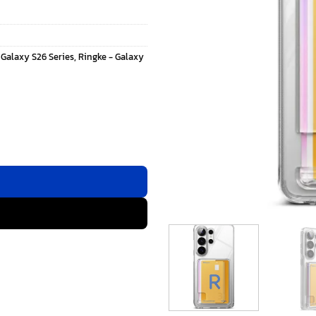
 Galaxy S26 Series
,
Ringke - Galaxy
tra - สี Clear ชิ้น