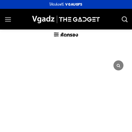
ข้าม
โค้ดส่งฟรี:
VGAUGFS
ไป
ยัง
เนื้อหา
คัดกรอง